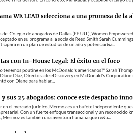
rama WE LEAD selecciona a una promesa de la
a del Colegio de abogados de Dallas (EE.UU.), Women Empowered 
aceptado en su programa a la socia de Reed Smith Sarah Cummings
ticipará en un plan de estudios de un año y potenciar&a...
tas con In-House Legal: El éxito en el foco
no tenemos poutine en los McDonald's americanos?" Sarah Thompso
 Diane Díaz, Directora de eDiscovery en McDonald's Corporation 
ntó con Diane para hablar,...
y sus 25 abogados: conoce este despacho inn
 en el mercado jurídico, Mermoz es un bufete independiente que 
resarial. Con un fuerte enfoque transaccional y un reconocido k
, Mermoz es también una aventura humana que re&u...