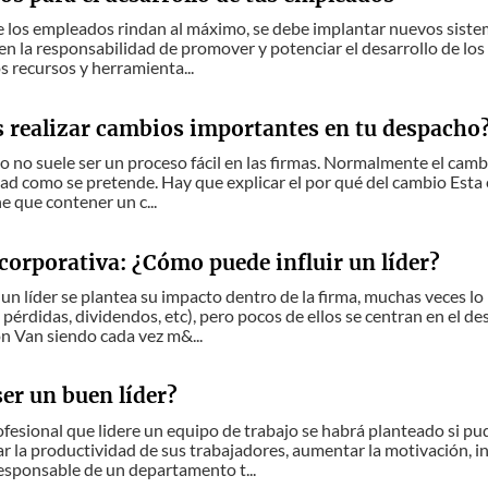
e los empleados rindan al máximo, se debe implantar nuevos siste
nen la responsabilidad de promover y potenciar el desarrollo de lo
s recursos y herramienta...
s realizar cambios importantes en tu despacho
io no suele ser un proceso fácil en las firmas. Normalmente el cam
dad como se pretende. Hay que explicar el por qué del cambio Esta e
e que contener un c...
corporativa: ¿Cómo puede influir un líder?
un líder se plantea su impacto dentro de la firma, muchas veces 
 pérdidas, dividendos, etc), pero pocos de ellos se centran en el de
n Van siendo cada vez m&...
er un buen líder?
ofesional que lidere un equipo de trabajo se habrá planteado si pu
r la productividad de sus trabajadores, aumentar la motivación, in
esponsable de un departamento t...