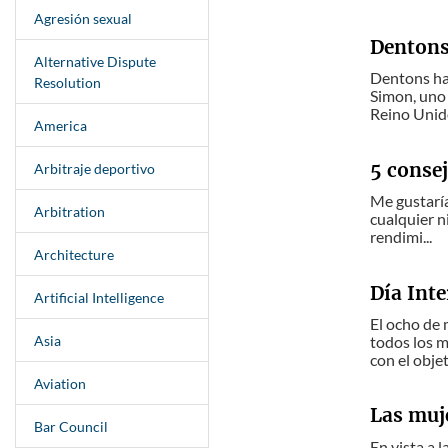
Agresión sexual
Dentons
Alternative Dispute
Dentons ha
Resolution
Simon, uno 
Reino Unido
America
5 consej
Arbitraje deportivo
Me gustaría
Arbitration
cualquier n
rendimi...
Architecture
Día Inte
Artificial Intelligence
El ocho de 
Asia
todos los m
con el obje
Aviation
Las muj
Bar Council
En vista a 