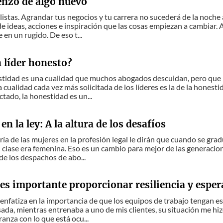
enzo de algo nuevo
istas. Agrandar tus negocios y tu carrera no sucederá de la noche 
e ideas, acciones e inspiración que las cosas empiezan a cambiar. A
 en un rugido. De eso t...
 líder honesto?
stidad es una cualidad que muchos abogados descuidan, pero que 
 cualidad cada vez más solicitada de los líderes es la de la hones
ctado, la honestidad es un...
en la ley: A la altura de los desafíos
ría de las mujeres en la profesión legal le dirán que cuando se gra
 clase era femenina. Eso es un cambio para mejor de las generacion
de los despachos de abo...
es importante proporcionar resiliencia y esper
r enfatiza en la importancia de que los equipos de trabajo tengan es
da, mientras entrenaba a uno de mis clientes, su situación me hizo
anza con lo que está ocu...