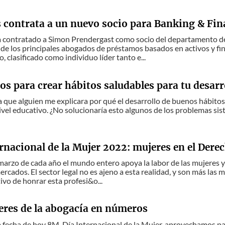
 contrata a un nuevo socio para Banking & Fin
 contratado a Simon Prendergast como socio del departamento de
de los principales abogados de préstamos basados en activos y fin
, clasificado como individuo líder tanto e...
os para crear hábitos saludables para tu desarr
 que alguien me explicara por qué el desarrollo de buenos hábitos 
ivel educativo. ¿No solucionaría esto algunos de los problemas si
rnacional de la Mujer 2022: mujeres en el Dere
marzo de cada año el mundo entero apoya la labor de las mujeres y
ercados. El sector legal no es ajeno a esta realidad, y son más las
tivo de honrar esta profesi&o...
eres de la abogacía en números
la fecha de hoy 8M, Día Internacional de la Mujer, aprovechamos pa