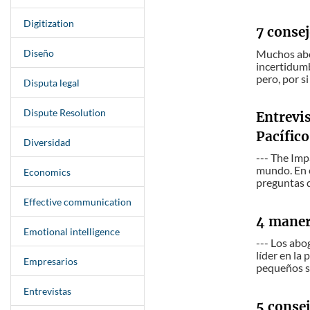
Digitization
7 conse
Diseño
Muchos abo
incertidumb
pero, por si
Disputa legal
Dispute Resolution
Entrevis
Pacífico
Diversidad
--- The Imp
mundo. En e
Economics
preguntas d
Effective communication
4 manera
Emotional intelligence
--- Los abo
líder en la
Empresarios
pequeños s.
Entrevistas
5 consej