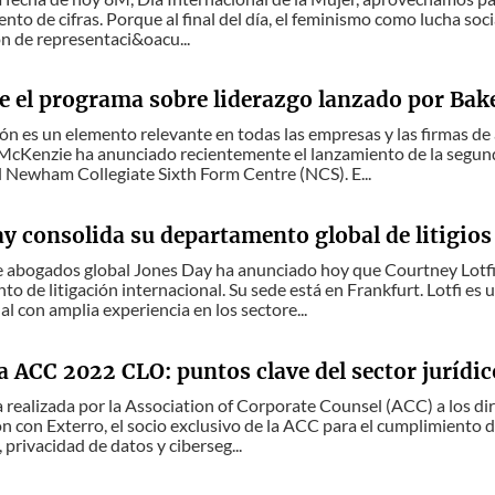
nto de cifras. Porque al final del día, el feminismo como lucha soc
n de representaci&oacu...
e el programa sobre liderazgo lanzado por Ba
ón es un elemento relevante en todas las empresas y las firmas de
 McKenzie ha anunciado recientemente el lanzamiento de la segun
l Newham Collegiate Sixth Form Centre (NCS). E...
y consolida su departamento global de litigios
e abogados global Jones Day ha anunciado hoy que Courtney Lotfi 
o de litigación internacional. Su sede está en Frankfurt. Lotfi e
al con amplia experiencia en los sectore...
 ACC 2022 CLO: puntos clave del sector jurídic
 realizada por la Association of Corporate Counsel (ACC) a los dire
n con Exterro, el socio exclusivo de la ACC para el cumplimiento
 privacidad de datos y ciberseg...