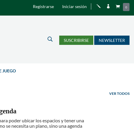
Registrarse
Iniciar sesión
j


0
U
SUSCRIBIRSE
NEWSLETTER
E JUEGO
VER TODOS
agenda
para poder ubicar los espacios y tener una
no se necesita un plano, sino una agenda