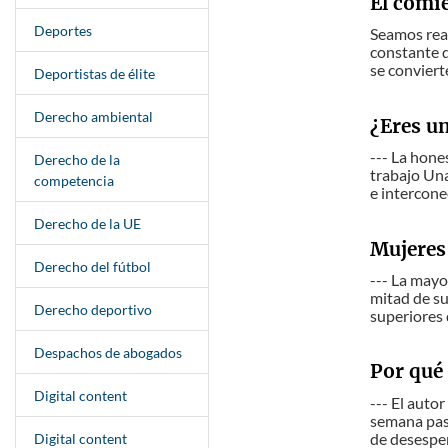
El comi
Deportes
Seamos real
constante d
se convierte
Deportistas de élite
Derecho ambiental
¿Eres un
--- La hone
Derecho de la
trabajo Una
competencia
e intercone
Derecho de la UE
Mujeres 
Derecho del fútbol
--- La mayo
mitad de su
Derecho deportivo
superiores 
Despachos de abogados
Por qué 
Digital content
--- El auto
semana pasa
de desesper
Digital content