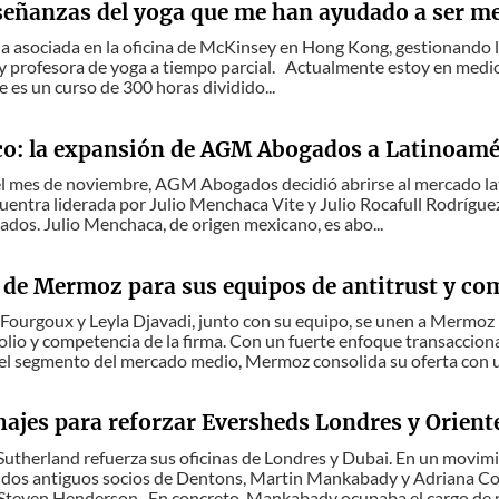
señanzas del yoga que me han ayudado a ser m
 asociada en la oficina de McKinsey en Hong Kong, gestionando lit
y profesora de yoga a tiempo parcial. Actualmente estoy en medi
e es un curso de 300 horas dividido...
oco: la expansión de AGM Abogados a Latinoamé
del mes de noviembre, AGM Abogados decidió abrirse al mercado l
uentra liderada por Julio Menchaca Vite y Julio Rocafull Rodríg
os. Julio Menchaca, de origen mexicano, es abo...
e de Mermoz para sus equipos de antitrust y co
Fourgoux y Leyla Djavadi, junto con su equipo, se unen a Mermoz p
io y competencia de la firma. Con un fuerte enfoque transaccion
el segmento del mercado medio, Mermoz consolida su oferta con un
hajes para reforzar Eversheds Londres y Orien
utherland refuerza sus oficinas de Londres y Dubai. En un movimi
dos antiguos socios de Dentons, Martin Mankabady y Adriana Cott
Steven Henderson. En concreto, Mankabady ocupaba el cargo de pr