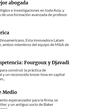
ejor abogada
igios e investigaciones en toda Asia, y
o de una formación avanzada de profesor
rica
atinoamericano. Esta innovadora Latam
uez, ambos miembros del equipo de M&A de
mpetencia: Fourgoux y Djavadi
ara construir la práctica de
al y un reconocido know-how en capital
...
te Medio
ento esperanzador para la firma, se
er, y un antiguo socio de Baker
esi...