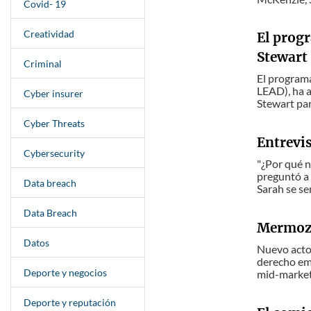
Covid- 19
Creatividad
El prog
Stewart
Criminal
El program
LEAD), ha 
Cyber insurer
Stewart par
Cyber Threats
Entrevis
Cybersecurity
"¿Por qué 
preguntó a
Data breach
Sarah se se
Data Breach
Mermoz 
Datos
Nuevo actor
derecho emp
Deporte y negocios
mid-market
Deporte y reputación