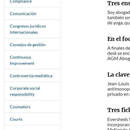
Compliance
Tres en
Soy abogada
Comunicación
también so
de yoga, qu
Congresos jurídicos
internacionales
En el f
Consejos de gestión
A finales 
desk se enc
Continuous
AGM Abogad
Improvement
La clav
Controversia mediática
Jean-Louis 
Corporate social
antimonopol
privado en 
responsibility
Counselors
Tres fic
Eversheds S
Courts
incorporan 
McKenzie, 