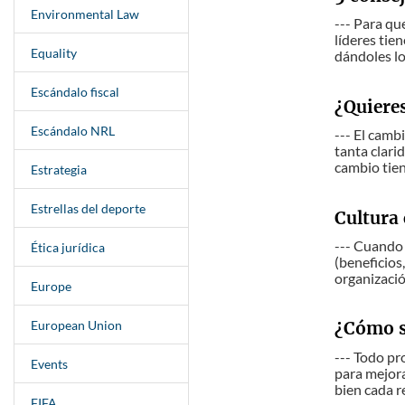
Environmental Law
--- Para qu
líderes tie
Equality
dándoles lo
Escándalo fiscal
¿Quiere
Escándalo NRL
--- El camb
tanta clari
cambio tien
Estrategia
Estrellas del deporte
Cultura 
--- Cuando 
Ética jurídica
(beneficios,
organizació
Europe
European Union
¿Cómo s
--- Todo pr
Events
para mejora
bien cada r
FIFA