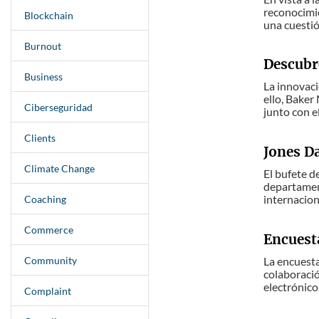
reconocimie
Blockchain
una cuestió
Burnout
Descubr
Business
La innovaci
ello, Baker
Ciberseguridad
junto con e
Clients
Jones Da
Climate Change
El bufete d
departament
internacion
Coaching
Commerce
Encuesta
Community
La encuesta
colaboració
electrónico,
Complaint