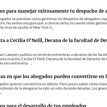
jos para manejar exitosamente tu despacho de
gados se plantean cómo gestionar un despacho de abogados, espe
re. No existe una guía que, a ciencia cierta, te cuente cómo gesti
 te sirve de ayuda, el New York S...
ta a Cecilia O'Neill, Decana de la facultad de D
act Lawyers publica un serial de entrevistas a decanos de las fac
sta ocasión, Cecilia O'Neill, Decana de la facultad de Derecho de 
e esta entrevista ...
s en que los abogados pueden convertirse en líd
gados quieren convertirse en lideres. Pero pocos saben cómo hacerlo
 profesión de la abogacía ha sido un reto durante décadas. Los gra
..
os para el desarrollo de tus empleados