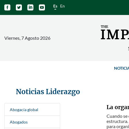
Es
En




Viernes, 7 Agosto 2026
NOTICI
Noticias Liderazgo
La orga
Abogacía global
Cuando se c
estructura.
Abogados
para organiz