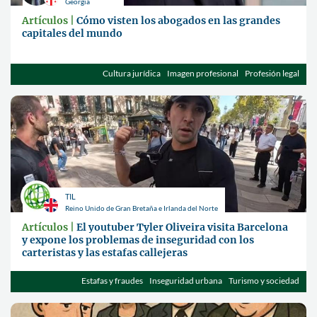
Georgia
Artículos |
Cómo visten los abogados en las grandes
capitales del mundo
Cultura jurídica
Imagen profesional
Profesión legal
TIL
Reino Unido de Gran Bretaña e Irlanda del Norte
Artículos |
El youtuber Tyler Oliveira visita Barcelona
y expone los problemas de inseguridad con los
carteristas y las estafas callejeras
Estafas y fraudes
Inseguridad urbana
Turismo y sociedad