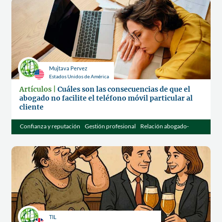
Mujtava Pervez
Estados Unidos de América
Artículos |
Cuáles son las consecuencias de que el
abogado no facilite el teléfono móvil particular al
cliente
Confianza y reputación
Gestión profesional
Relación abogado-
cliente
TIL