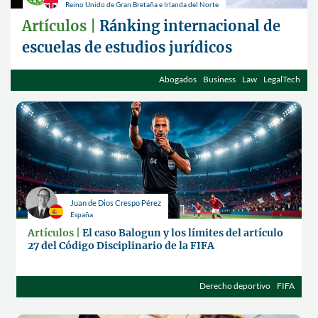
Reino Unido de Gran Bretaña e Irlanda del Norte
Artículos |
Ránking internacional de
escuelas de estudios jurídicos
Abogados
Business
Law
LegalTech
Juan de Dios Crespo Pérez
España
Artículos |
El caso Balogun y los límites del artículo
27 del Código Disciplinario de la FIFA
Derecho deportivo
FIFA