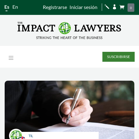
Es
En
Registrarse
Iniciar sesión
j


0
SUSCRIBIRSE
TIL