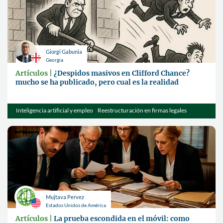
Giorgi Gabunia
Georgia
Artículos |
¿Despidos masivos en Clifford Chance?
mucho se ha publicado, pero cual es la realidad
Inteligencia artificial y empleo
Reestructuración en firmas legales
Tendencias del mercado jurídico
Mujtava Pervez
Estados Unidos de América
Artículos |
La prueba escondida en el móvil: como