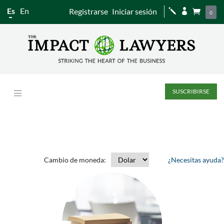
Es
En
Registrarse
Iniciar sesión
j


0
SUSCRIBIRSE
Cambio de moneda:
¿Necesitas ayuda?