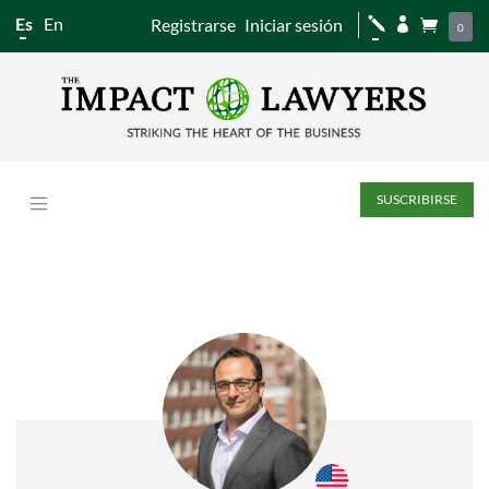
Es
En
Registrarse
Iniciar sesión
j


0
SUSCRIBIRSE