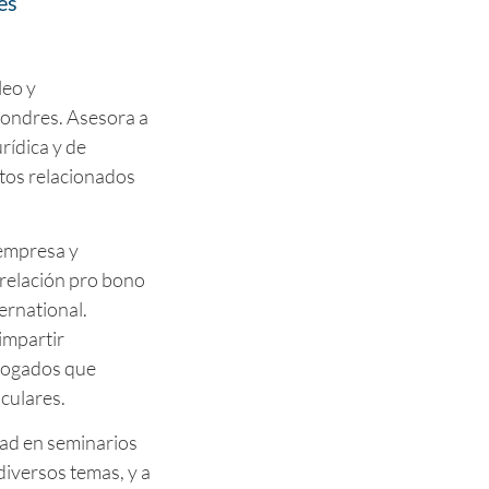
es
leo y
ondres. Asesora a
rídica y de
tos relacionados
empresa y
relación pro bono
ernational.
impartir
abogados que
culares.
dad en seminarios
diversos temas, y a