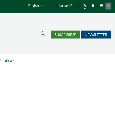
Registrarse
Iniciar sesión
j


0
U
SUSCRIBIRSE
NEWSLETTER
E JUEGO