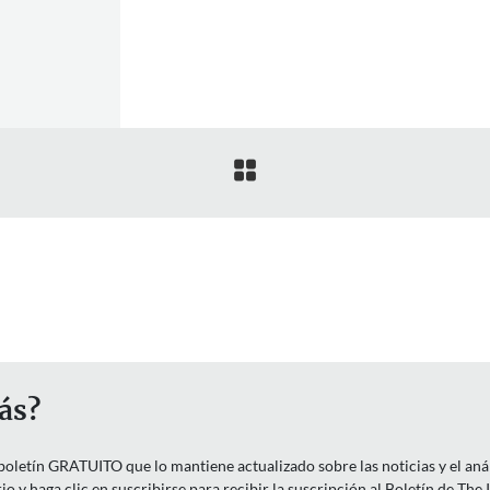

ás?
letín GRATUITO que lo mantiene actualizado sobre las noticias y el anális
o y haga clic en suscribirse para recibir la suscripción al Boletín de The