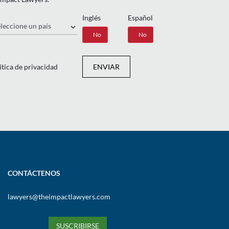
Inglés
Español
ís
Sí
No
Sí
No
ítica de privacidad
ENVIAR
CONTÁCTENOS
lawyers@theimpactlawyers.com
SUSCRIBIRSE