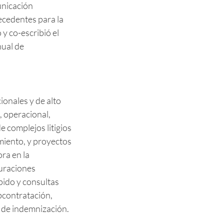
unicación
recedentes para la
y co-escribió el
ual de
cionales y de alto
, operacional,
e complejos litigios
miento, y proyectos
ra en la
uraciones
pido y consultas
bcontratación,
s de indemnización.