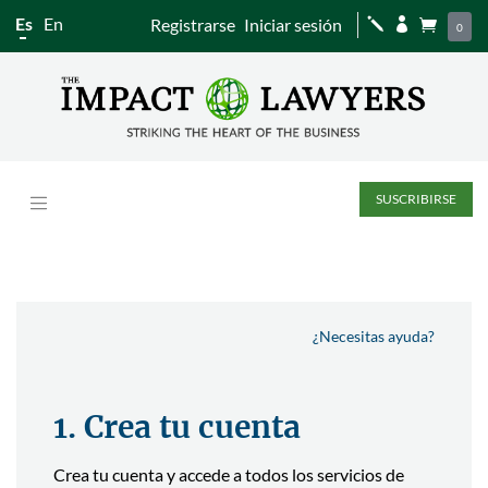
Es
En
Registrarse
Iniciar sesión
j


0
SUSCRIBIRSE
¿Necesitas ayuda?
1. Crea tu cuenta
Crea tu cuenta y accede a todos los servicios de