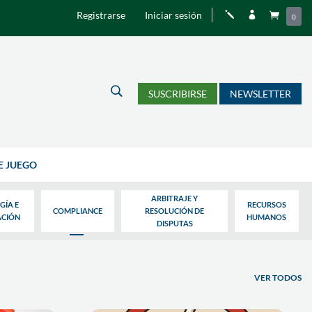
Registrarse
Iniciar sesión
j


0
U
SUSCRIBIRSE
NEWSLETTER
E JUEGO
ARBITRAJE Y
GÍA E
RECURSOS
COMPLIANCE
RESOLUCIÓN DE
ACIÓN
HUMANOS
DISPUTAS
VER TODOS