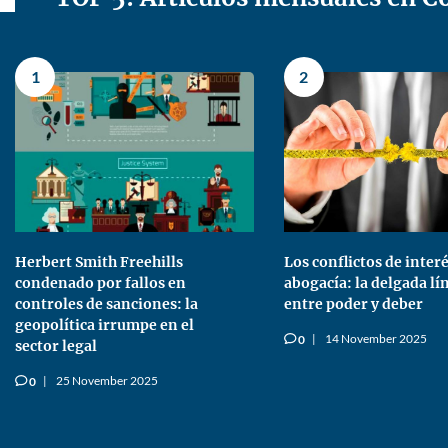
1
2
Herbert Smith Freehills
Los conflictos de interé
condenado por fallos en
abogacía: la delgada lí
controles de sanciones: la
entre poder y deber
geopolítica irrumpe en el
14 November 2025
0
v
sector legal
25 November 2025
0
v