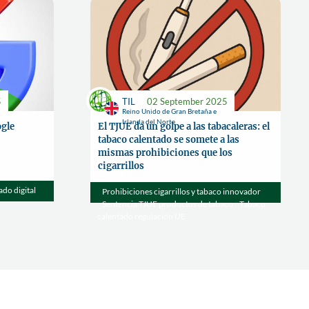
5
TIL
02 September 2025
Reino Unido de Gran Bretaña e
Irlanda del Norte
ogle
El TJUE da un golpe a las tabacaleras: el
tabaco calentado se somete a las
mismas prohibiciones que los
cigarrillos
do digital
Prohibiciones cigarrillos y tabaco innovador
Sentencia TJUE productos de tabaco
Tabaco
calentado regulación UE