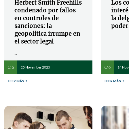
Herbert Smith Freehills
Los co
condenado por fallos
interé
en controles de
la del
sanciones: la
poder
geopolítica irrumpe en
...
el sector legal
...
25 November 2025
14 Nov
0
0
v
v
LEER MÁS
LEER MÁS
$
$