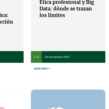
Ética profesional y Big
Data: dónde se trazan
ica:
los límites
acción
...
04 November 2025
0
v
LEER MÁS
$