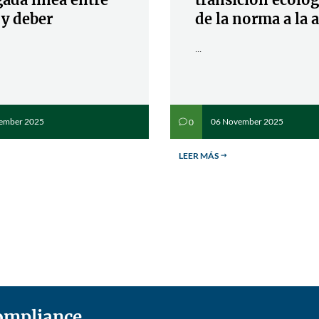
 y deber
de la norma a la 
...
ember 2025
06 November 2025
0
v
LEER MÁS
$
Compliance