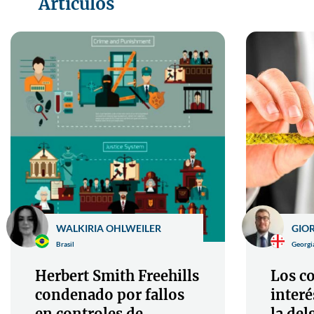
Artículos
WALKIRIA OHLWEILER
GIO
Brasil
Georgi
Herbert Smith Freehills
Los co
condenado por fallos
interé
en controles de
la del