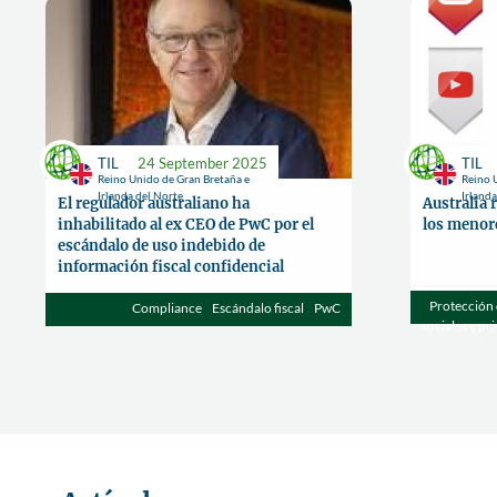
TIL
24 September 2025
TIL
Reino Unido de Gran Bretaña e
Reino 
Irlanda del Norte
Irland
El regulador australiano ha
Australia r
inhabilitado al ex CEO de PwC por el
los menore
escándalo de uso indebido de
información fiscal confidencial
Protección 
Compliance
Escándalo fiscal
PwC
sociales y pr