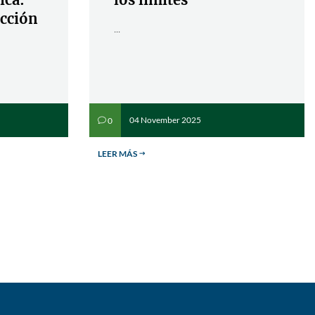
acción
...
04 November 2025
0
v
LEER MÁS
$