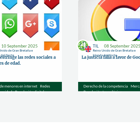
10 September 2025
TIL
08 September 202
Unido de Gran Bretaña e
Reino Unido de Gran Bretaña e
a del Norte
Irlanda del Norte
estringe las redes sociales a
La justicia falla a favor de Go
s de edad.
de menores en internet
Redes
Derecho de la competencia
Merca
ivacidad
Regulación digital
Regulación tecnológica