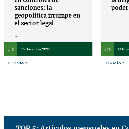
sanciones: la
poder
geopolítica irrumpe en
...
el sector legal
...
25 November 2025
14 Nov
0
0
v
v
LEER MÁS
LEER MÁS
$
$
TOP 5: Artículos mensuales en 