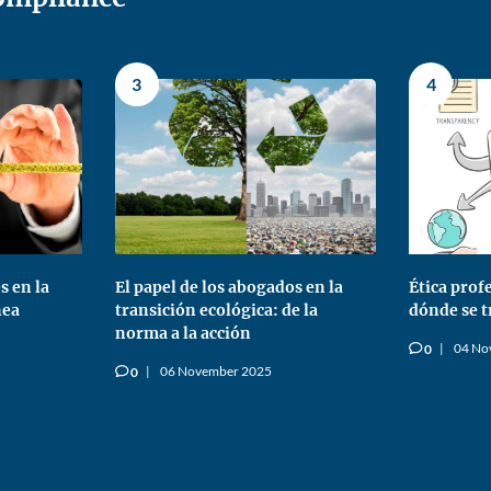
3
4
s en la
El papel de los abogados en la
Ética prof
nea
transición ecológica: de la
dónde se t
norma a la acción
04 No
0
v
06 November 2025
0
v