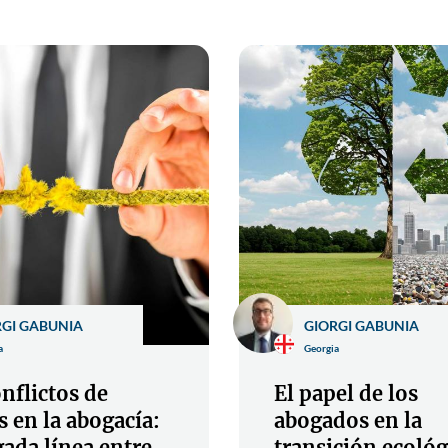
RGI GABUNIA
GIORGI GABUNIA
a
Georgia
nflictos de
El papel de los
s en la abogacía:
abogados en la
gada línea entre
transición ecológ