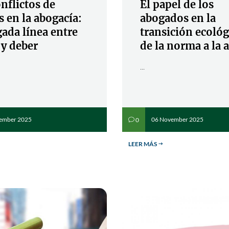
nflictos de
El papel de los
s en la abogacía:
abogados en la
gada línea entre
transición ecológ
 y deber
de la norma a la 
...
ember 2025
06 November 2025
0
v
LEER MÁS
$