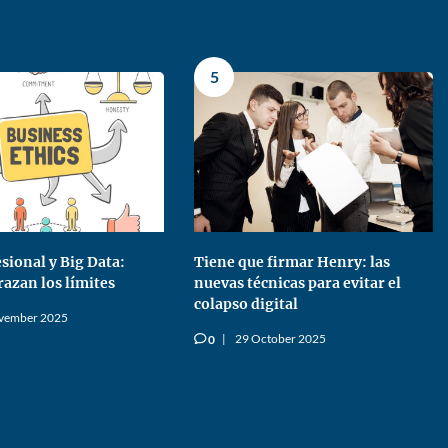
5
esional y Big Data:
Tiene que firmar Henry: las
razan los límites
nuevas técnicas para evitar el
colapso digital
vember 2025
29 October 2025
0
v