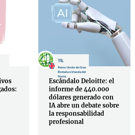
TIL
Reino Unido de Gran
Bretaña e Irlanda del
Norte
ivos
Escándalo Deloitte: el
gados:
informe de 440.000
dólares generado con
IA abre un debate sobre
la responsabilidad
profesional
...