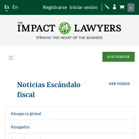
Es
En
Registrarse
Iniciar sesión
j


0
SUSCRIBIRSE
Noticias Escándalo
VER TODOS
fiscal
Abogacía global
Abogados