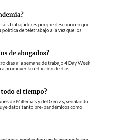
andemia?
 y sus trabajadores porque desconocen qué
olítica de teletrabajo a la vez que los
hos de abogados?
ro días a la semana de trabajo 4 Day Week
ra promover la reducción de días
i todo el tiempo?
iones de Millenials y del Gen Zs, señalando
ncluye datos tanto pre-pandémicos como
izaciones, empleados y en la economía con