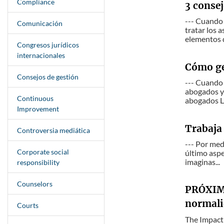
Compliance
3 consej
--- Cuando 
Comunicación
tratar los 
elementos 
Congresos jurídicos
internacionales
Cómo ge
Consejos de gestión
--- Cuando 
abogados y 
Continuous
abogados La
Improvement
Trabaja 
Controversia mediática
--- Por med
Corporate social
último aspe
imaginas...
responsibility
Counselors
PRÓXIMO
normal
Courts
The Impact 