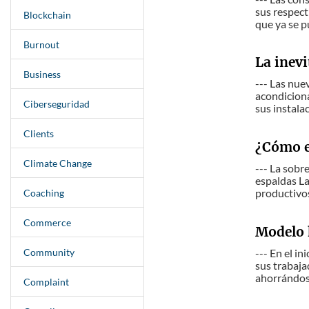
sus respect
Blockchain
que ya se p
Burnout
La inevi
Business
--- Las nue
acondiciona
Ciberseguridad
sus instala
Clients
¿Cómo e
Climate Change
--- La sobr
espaldas La
productivos
Coaching
Commerce
Modelo 
Community
--- En el i
sus trabaja
ahorrándose
Complaint