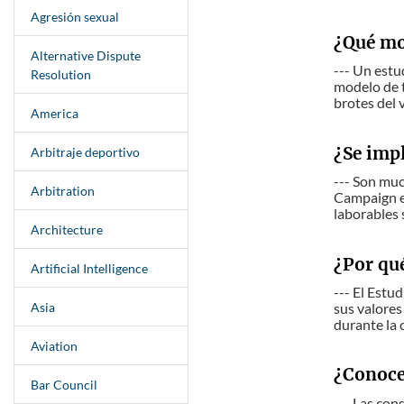
Agresión sexual
¿Qué mo
Alternative Dispute
--- Un estu
Resolution
modelo de t
brotes del 
America
¿Se imp
Arbitraje deportivo
--- Son mu
Arbitration
Campaign es
laborables 
Architecture
¿Por qué
Artificial Intelligence
--- El Estu
Asia
sus valores
durante la 
Aviation
¿Conoces
Bar Council
--- Las con