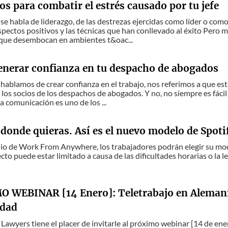
os para combatir el estrés causado por tu jefe
se habla de liderazgo, de las destrezas ejercidas como líder o co
aspectos positivos y las técnicas que han conllevado al éxito Pero 
que desembocan en ambientes t&oac...
nerar confianza en tu despacho de abogados
hablamos de crear confianza en el trabajo, nos referimos a que est
los socios de los despachos de abogados. Y no, no siempre es fácil
 comunicación es uno de los ...
donde quieras. Así es el nuevo modelo de Spoti
io de Work From Anywhere, los trabajadores podrán elegir su modo
cto puede estar limitado a causa de las dificultades horarias o la l
 WEBINAR [14 Enero]: Teletrabajo en Alemania
idad
Lawyers tiene el placer de invitarle al próximo webinar [14 de ene