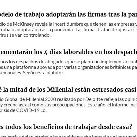
delo de trabajo adoptarán las firmas tras la p
dio de McKinsey revela la incertidumbre que tienen las empresas
rabajo adoptarán tras la pandemia Las firmas tratan de ajustar su p
virus se van controlando...
lementarán los 4 días laborables en los despac
chos los despachos de abogados que se plantean implementar cuat
 una plataforma apoyada por varias organizaciones británicas pa
semanales. Según esta platafor...
 la mitad de los Millenial están estresados cas
dio Global de Millenial 2020 realizado por Deloitte refleja las opin
 y creencias, así como sus preocupaciones. Este año, el informe i
crisis de COVID-19 Lo...
 todos los beneficios de trabajar desde casa?
secuencias del teletrabajo han tenido mucho impacto en las organ