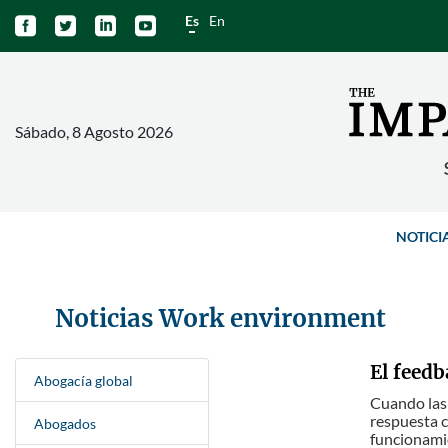
Es
En




Sábado, 8 Agosto 2026
NOTICI
Noticias Work environment
El feedb
Abogacía global
Cuando las
respuesta c
Abogados
funcionamie