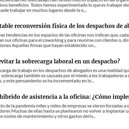
ivos beneficios Todos hemos experimentado lo que es trabajar de
uede trabajar en muchos lugares desde la o...
table reconversión física de los despachos de 
vas tendencias en los espacios de las oficinas nos indican que, ca
n sus oficinas para el coworking y para reunirse con clientes o, 
ciones Aquellas firmas que hayan establecido un...
vitar la sobrecarga laboral en un despacho?
ecarga de trabajo en los despachos de abogados es una realidad q
 sobrecarga también es causada por el miedo a los trabajadores a
, y este pensamiento se ha incrementado en lo...
híbrido de asistencia a la oficina: ¿Cómo impl
nicio de la pandemia miles y miles de empresas se vieron forzadas 
dores Muchas de ellas hasta se plantearon no volver a implantar un
 costes de mantenimiento y otros gastos deriv...