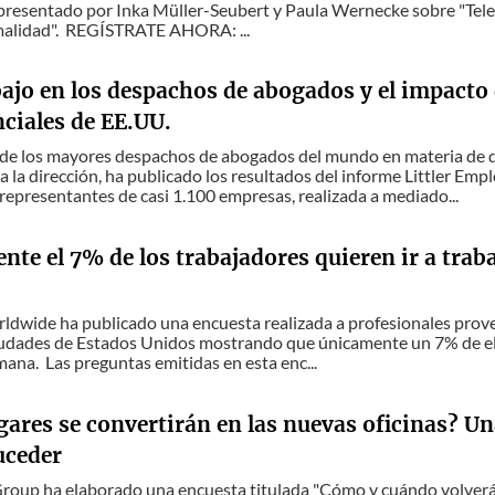
resentado por Inka Müller-Seubert y Paula Wernecke sobre "Telet
alidad". REGÍSTRATE AHORA: ...
ajo en los despachos de abogados y el impacto 
ciales de EE.UU.
o de los mayores despachos de abogados del mundo en materia de 
a la dirección, ha publicado los resultados del informe Littler Emp
 representantes de casi 1.100 empresas, realizada a mediado...
te el 7% de los trabajadores quieren ir a traba
dwide ha publicado una encuesta realizada a profesionales proven
iudades de Estados Unidos mostrando que únicamente un 7% de ellos
emana. Las preguntas emitidas en esta enc...
ares se convertirán en las nuevas oficinas? Un
uceder
roup ha elaborado una encuesta titulada "Cómo y cuándo volverá 