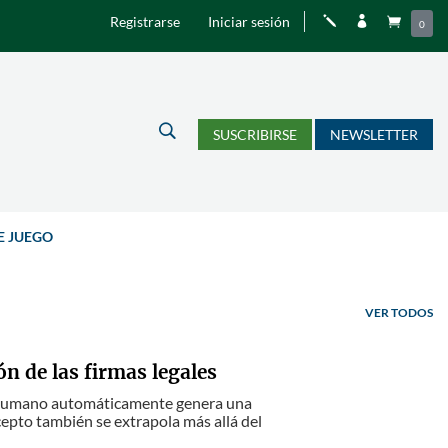
Registrarse
Iniciar sesión
j


0
U
SUSCRIBIRSE
NEWSLETTER
E JUEGO
VER TODOS
n de las firmas legales
o humano automáticamente genera una
epto también se extrapola más allá del