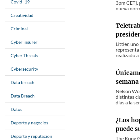
Covid- 19
3pm CET], p
nueva norm
Creatividad
Teletrab
Criminal
presiden
Cyber insurer
Littler, un
representa 
realizado a
Cyber Threats
Cybersecurity
Únicamen
semana
Data breach
Nelson Worl
Data Breach
distintas c
días a la s
Datos
¿Los hog
Deporte y negocios
puede s
Deporte y reputación
The Kung G