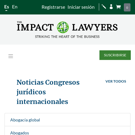
Es
En
Registrarse
Iniciar sesión
j


0
SUSCRIBIRSE
Noticias Congresos
VER TODOS
jurídicos
internacionales
Abogacía global
Abogados