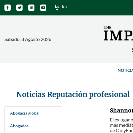
Es
En




Sábado, 8 Agosto 2026
NOTICI
Noticias Reputación profesional
Shannon
Abogacía global
El exjugado
más mediát
Abogados
de OnlyFans