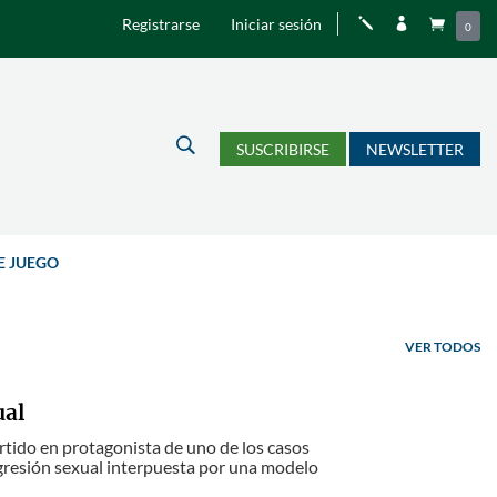
Registrarse
Iniciar sesión
j


0
U
SUSCRIBIRSE
NEWSLETTER
E JUEGO
VER TODOS
ual
tido en protagonista de uno de los casos
resión sexual interpuesta por una modelo