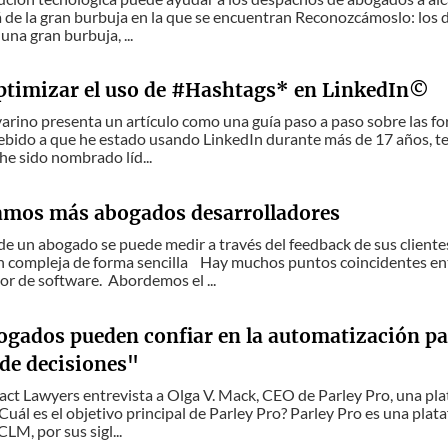
á de la gran burbuja en la que se encuentran Reconozcámoslo: los
una gran burbuja, ...
timizar el uso de #Hashtags* en LinkedIn©
avarino presenta un artículo como una guía paso a paso sobre las f
ebido a que he estado usando LinkedIn durante más de 17 años, t
 he sido nombrado líd...
amos más abogados desarrolladores
o de un abogado se puede medir a través del feedback de sus clie
n compleja de forma sencilla Hay muchos puntos coincidentes en
or de software. Abordemos el ...
gados pueden confiar en la automatización par
 de decisiones"
act Lawyers entrevista a Olga V. Mack, CEO de Parley Pro, una plat
Cuál es el objetivo principal de Parley Pro? Parley Pro es una plata
LM, por sus sigl...