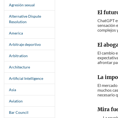
Agresión sexual
El futu
Alternative Dispute
ChatGPT es
Resolution
sensación e
complejos y
America
El aboga
Arbitraje deportivo
El cambio e
Arbitration
expectativa
afrontar pa
Architecture
La impor
Artificial Intelligence
El mercado 
Asia
muchos caso
necesario q
Aviation
Mira fu
Bar Council
--- La revo