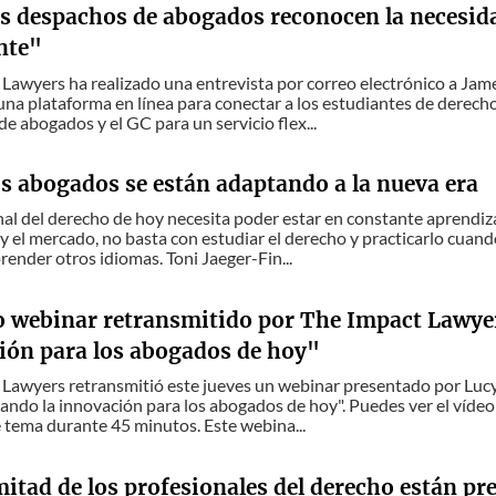
 despachos de abogados reconocen la necesida
nte"
Lawyers ha realizado una entrevista por correo electrónico a Jam
 una plataforma en línea para conectar a los estudiantes de dere
e abogados y el GC para un servicio flex...
s abogados se están adaptando a la nueva era
nal del derecho de hoy necesita poder estar en constante aprendiz
y el mercado, no basta con estudiar el derecho y practicarlo cuand
render otros idiomas. Toni Jaeger-Fin...
o webinar retransmitido por The Impact Lawyer
ión para los abogados de hoy"
Lawyers retransmitió este jueves un webinar presentado por Lucy 
ando la innovación para los abogados de hoy". Puedes ver el víde
 tema durante 45 minutos. Este webina...
mitad de los profesionales del derecho están pr