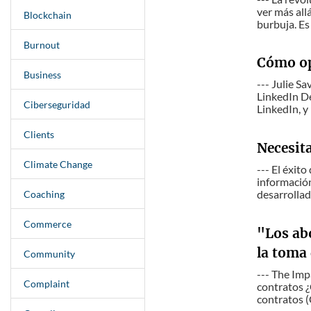
ver más all
Blockchain
burbuja. Es 
Burnout
Cómo op
Business
--- Julie S
LinkedIn D
Ciberseguridad
LinkedIn, y
Clients
Necesit
Climate Change
--- El éxit
informació
desarrollad
Coaching
Commerce
"Los abo
la toma
Community
--- The Imp
Complaint
contratos ¿
contratos (C