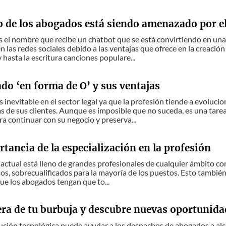
ro de los abogados está siendo amenazado por 
 el nombre que recibe un chatbot que se está convirtiendo en un
n las redes sociales debido a las ventajas que ofrece en la creación
 hasta la escritura canciones populare...
do ‘en forma de O’ y sus ventajas
s inevitable en el sector legal ya que la profesión tiende a evolucio
s de sus clientes. Aunque es imposible que no suceda, es una tarea
ra continuar con su negocio y preserva...
tancia de la especialización en la profesión
actual está lleno de grandes profesionales de cualquier ámbito co
s, sobrecualificados para la mayoría de los puestos. Esto también o
ue los abogados tengan que to...
era de tu burbuja y descubre nuevas oportunida
lución tecnológica puede ayudar a los despachos de abogados a al