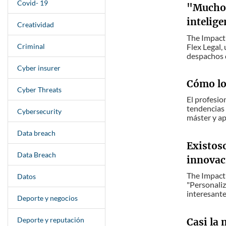
Covid- 19
"Muchos
intelige
Creatividad
The Impact 
Criminal
Flex Legal,
despachos d
Cyber insurer
Cómo lo
Cyber Threats
El profesio
tendencias 
Cybersecurity
máster y ap
Data breach
Existos
Data Breach
innovac
The Impact 
Datos
"Personaliz
interesante
Deporte y negocios
Deporte y reputación
Casi la 