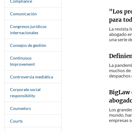
Compliance
"Los pro
Comunicación
para to
Congresos jurídicos
La revista 
internacionales
abogado en 
una serie de
Consejos de gestión
Definie
Continuous
Improvement
La pandemia
muchos de n
despachos d
Controversia mediática
Corporate social
BigLaw 
responsibility
abogad
Counselors
Los grandes
mundo, han 
empresas se
Courts