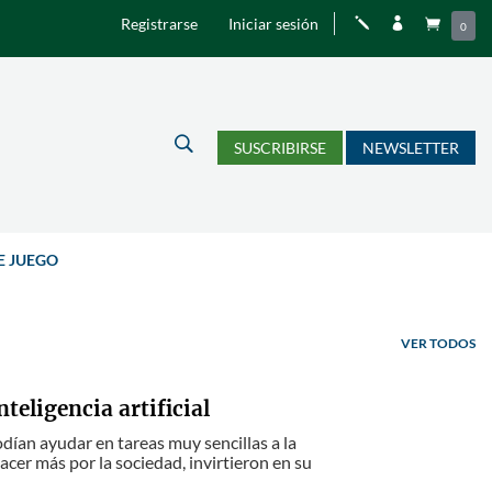
Registrarse
Iniciar sesión
j


0
U
SUSCRIBIRSE
NEWSLETTER
E JUEGO
VER TODOS
teligencia artificial
ían ayudar en tareas muy sencillas a la
er más por la sociedad, invirtieron en su