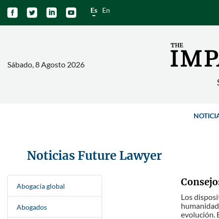
Es
En




Sábado, 8 Agosto 2026
NOTICI
Noticias Future Lawyer
Consejos
Abogacía global
Los disposi
humanidad, 
Abogados
evolución. E