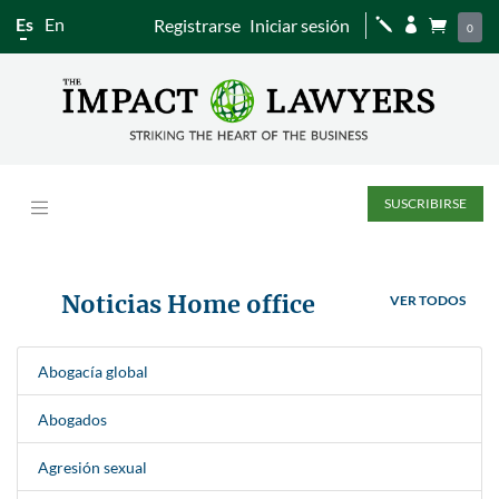
Es
En
Registrarse
Iniciar sesión
j


0
SUSCRIBIRSE
Noticias Home office
VER TODOS
Abogacía global
Abogados
Agresión sexual