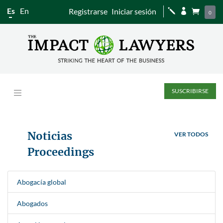
Es
En
Registrarse
Iniciar sesión
j


0
SUSCRIBIRSE
Noticias
VER TODOS
Proceedings
Abogacía global
Abogados