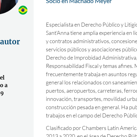
Socio en Machado Meyer
Especialista en Derecho Público y Litigi
Sant'Anna tiene amplia experiencia en li
 autor
y contratos administrativos, concesione
servicios públicos y asociaciones públi
Derecho de Improbidad Administrativa
Responsabilidad Fiscal y temas afines.
frecuentemente trabaja en asuntos regu
el
general los relacionados con saneamient
o a
puertos, aeropuertos, carreteras, ferroc
19
innovación, transportes, movilidad urb
construcción pesada en general. Ha pub
trabajos en el campo del Derecho Públi
Clasificado por Chambers Latin America
2013 a 2020, en el área de Derecho Pú