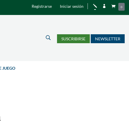
Registrarse
Iniciar sesión
j


0
U
SUSCRIBIRSE
NEWSLETTER
E JUEGO
a