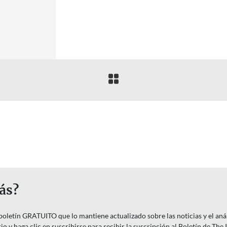

ás?
letín GRATUITO que lo mantiene actualizado sobre las noticias y el anális
o y haga clic en suscribirse para recibir la suscripción al Boletín de The