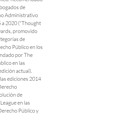
Abogados de
o Administrativo
5 a 2020 ("Thought
wards, promovido
ategorías de
echo Público en los
endado por The
blico en las
dición actual).
las ediciones 2014
 Derecho
olución de
 League en las
 Derecho Público y