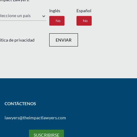
Inglés
Español
ís
Sí
No
Sí
No
ítica de privacidad
ENVIAR
CONTÁCTENOS
lawyers@theimpactlawyers.com
SUSCRIBIRSE