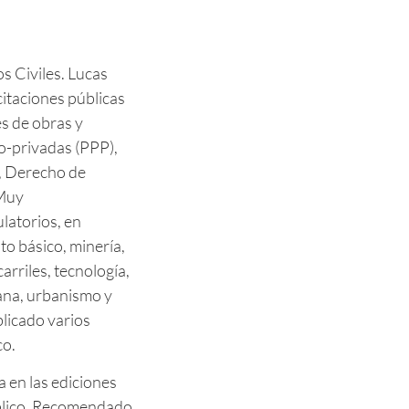
os Civiles. Lucas
citaciones públicas
s de obras y
co-privadas (PPP),
, Derecho de
 Muy
latorios, en
o básico, minería,
arriles, tecnología,
ana, urbanismo y
licado varios
co.
 en las ediciones
blico. Recomendado