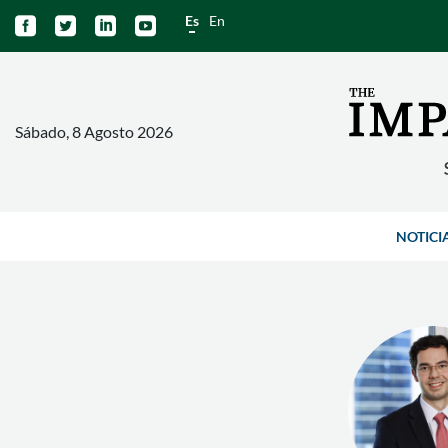
Es
En




Sábado, 8 Agosto 2026
NOTICI