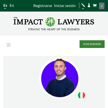
Es
En
Registrarse
Iniciar sesión
j


0
SUSCRIBIRSE