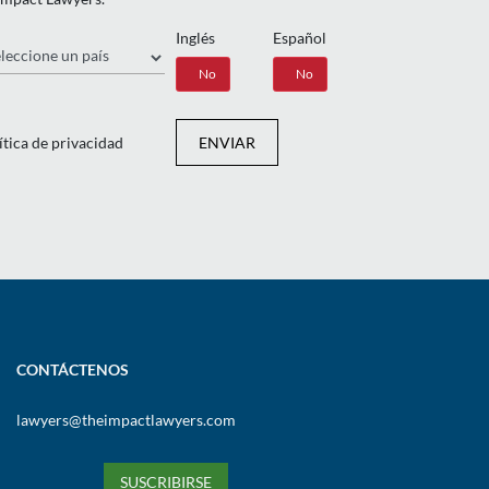
Inglés
Español
ís
Sí
No
Sí
No
ítica de privacidad
ENVIAR
CONTÁCTENOS
lawyers@theimpactlawyers.com
SUSCRIBIRSE