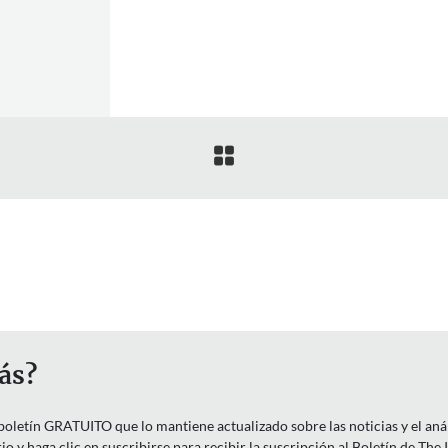

ás?
letín GRATUITO que lo mantiene actualizado sobre las noticias y el anális
o y haga clic en suscribirse para recibir la suscripción al Boletín de The