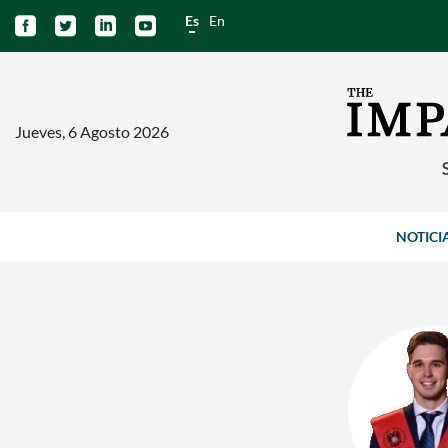
Es
En




Jueves, 6 Agosto 2026
NOTICI