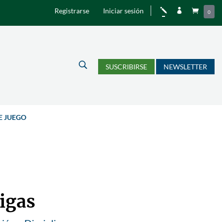
Registrarse
Iniciar sesión
j


0
U
SUSCRIBIRSE
NEWSLETTER
E JUEGO
igas