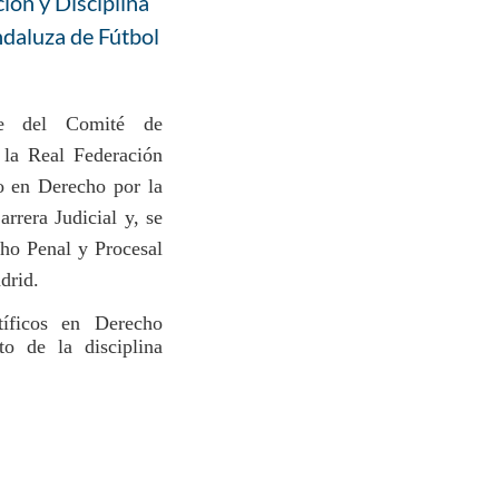
ión y Disciplina
ndaluza de Fútbol
e del Comité de
 la Real Federación
o en Derecho por la
rrera Judicial y, se
cho Penal y Procesal
drid.
ntíficos en Derecho
to de la disciplina