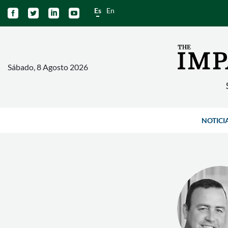
Es
En




Sábado, 8 Agosto 2026
NOTICI