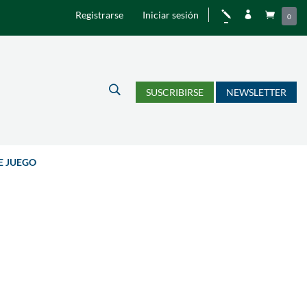
Registrarse
Iniciar sesión
j


0
U
SUSCRIBIRSE
NEWSLETTER
E JUEGO