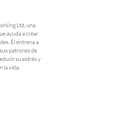
orking Ltd, una
que ayuda a crear
bles. Él entrena a
 sus patrones de
ducir su estrés y
 la vida.