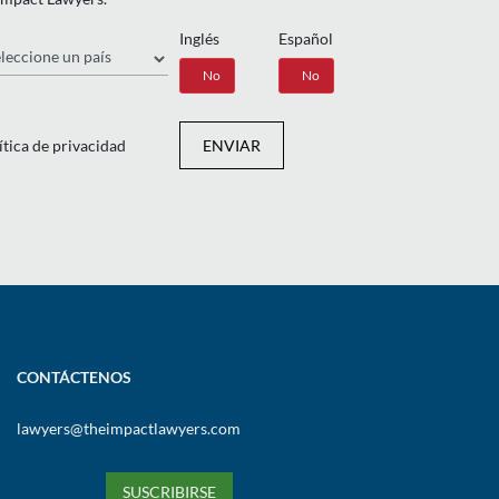
Inglés
Español
ís
Sí
No
Sí
No
ítica de privacidad
ENVIAR
CONTÁCTENOS
lawyers@theimpactlawyers.com
SUSCRIBIRSE