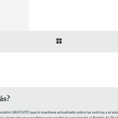

ás?
letín GRATUITO que lo mantiene actualizado sobre las noticias y el anális
o y haga clic en suscribirse para recibir la suscripción al Boletín de The