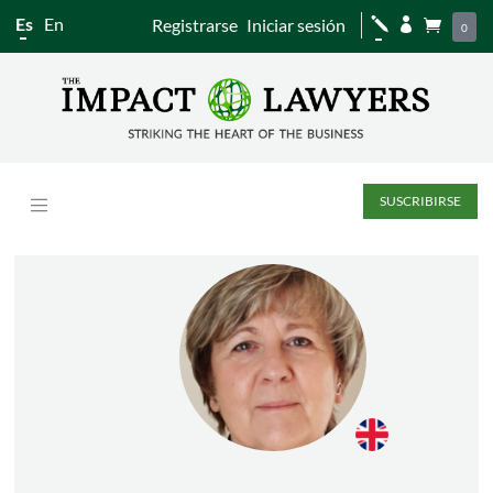
Es
En
Registrarse
Iniciar sesión
j


0
SUSCRIBIRSE