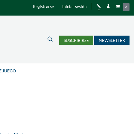
Registrarse
Iniciar sesión
j


0
U
SUSCRIBIRSE
NEWSLETTER
E JUEGO