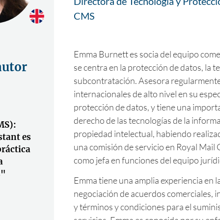
Directora de Tecnología y Protecci
CMS
Emma Burnett es socia del equipo comerc
autor
se centra en la protección de datos, la te
subcontratación. Asesora regularmente 
internacionales de alto nivel en su especi
protección de datos, y tiene una import
derecho de las tecnologías de la informa
MS):
propiedad intelectual, habiendo realiz
tant es
una comisión de servicio en Royal Mail
ráctica
como jefa en funciones del equipo jurídi
a
s"
Emma tiene una amplia experiencia en l
negociación de acuerdos comerciales, i
y términos y condiciones para el sumini