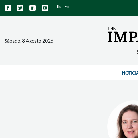
Es
En




Sábado, 8 Agosto 2026
NOTICI