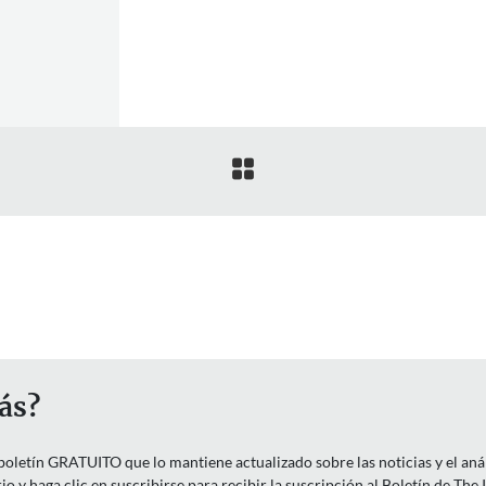

ás?
letín GRATUITO que lo mantiene actualizado sobre las noticias y el anális
o y haga clic en suscribirse para recibir la suscripción al Boletín de The