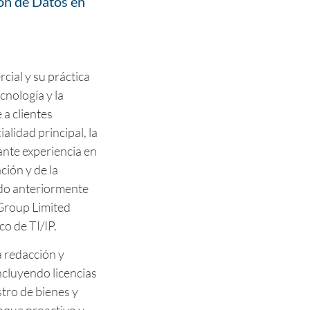
ón de Datos en
ial y su práctica
cnología y la
a clientes
alidad principal, la
ante experiencia en
ción y de la
ado anteriormente
 Group Limited
co de TI/IP.
a redacción y
ncluyendo licencias
stro de bienes y