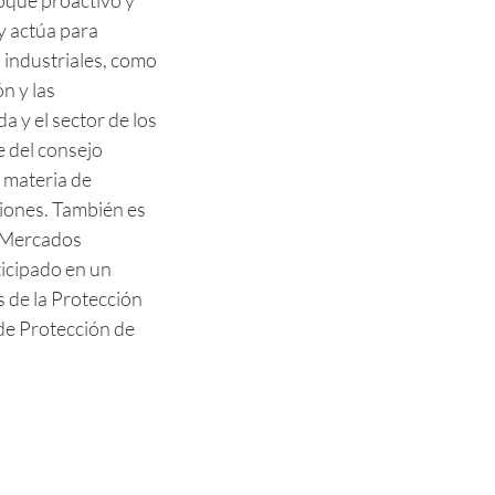
oque proactivo y
y actúa para
 industriales, como
n y las
a y el sector de los
e del consejo
n materia de
ciones. También es
 Mercados
ticipado en un
de la Protección
de Protección de