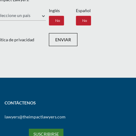
Inglés
Español
ís
Sí
No
Sí
No
ítica de privacidad
ENVIAR
CONTÁCTENOS
lawyers@theimpactlawyers.com
SUSCRIBIRSE