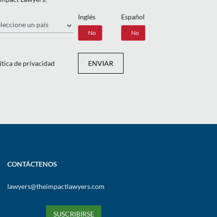
Inglés
Español
ís
Sí
No
Sí
No
ítica de privacidad
ENVIAR
CONTÁCTENOS
lawyers@theimpactlawyers.com
SUSCRIBIRSE