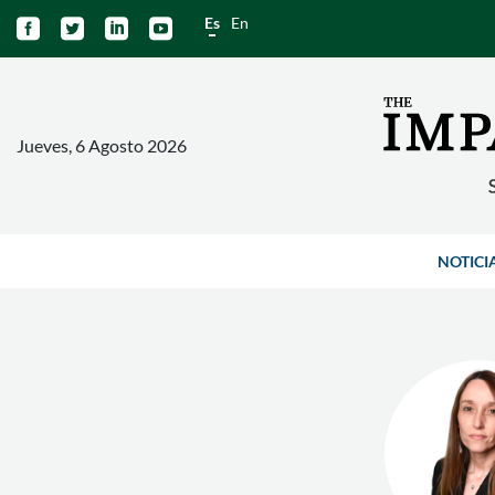
Es
En




Jueves, 6 Agosto 2026
NOTICI