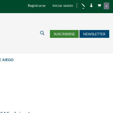
Registrarse
Iniciar sesión
j


0
U
SUSCRIBIRSE
NEWSLETTER
E JUEGO