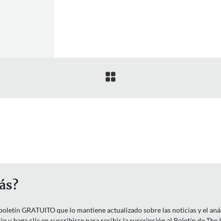

ás?
letín GRATUITO que lo mantiene actualizado sobre las noticias y el anális
o y haga clic en suscribirse para recibir la suscripción al Boletín de The