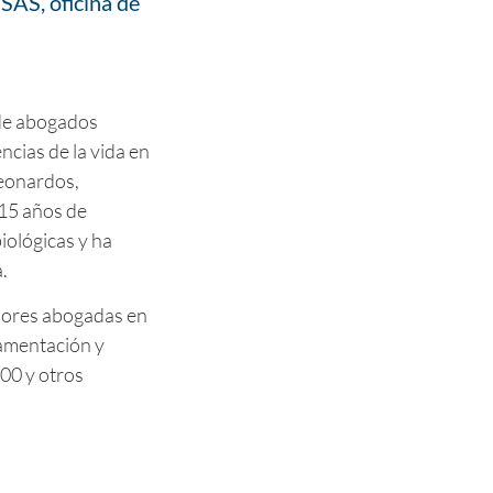
SAS, oficina de
 de abogados
ncias de la vida en
eonardos,
15 años de
iológicas y ha
.
jores abogadas en
lamentación y
00 y otros