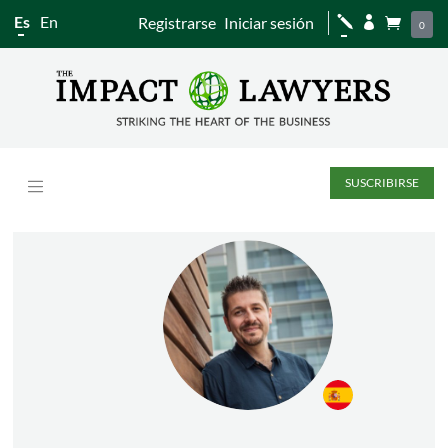
Es
En
Registrarse
Iniciar sesión
j


0
SUSCRIBIRSE