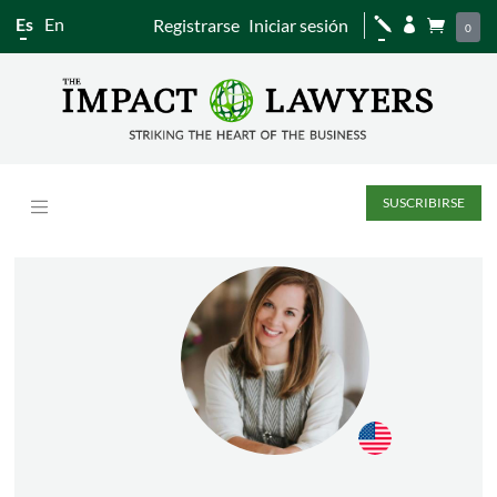
Es
En
Registrarse
Iniciar sesión
j


0
SUSCRIBIRSE