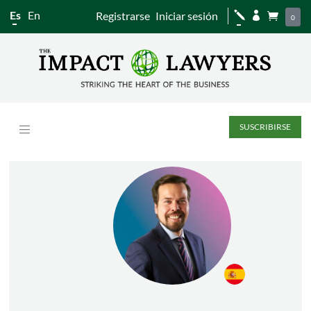
Es
En
Registrarse
Iniciar sesión
j


0
SUSCRIBIRSE