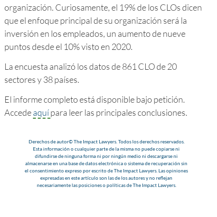
organización. Curiosamente, el 19% de los CLOs dicen
que el enfoque principal de su organización será la
inversión en los empleados, un aumento de nueve
puntos desde el 10% visto en 2020.
La encuesta analizó los datos de 861 CLO de 20
sectores y 38 países.
El informe completo está disponible bajo petición.
Accede
aquí
para leer las principales conclusiones.
Derechos de autor© The Impact Lawyers. Todos los derechos reservados.
Esta información o cualquier parte de la misma no puede copiarse ni
difundirse de ninguna forma ni por ningún medio ni descargarse ni
almacenarse en una base de datos electrónica o sistema de recuperación sin
el consentimiento expreso por escrito de The Impact Lawyers. Las opiniones
expresadas en este artículo son las de los autores y no reflejan
necesariamente las posiciones o políticas de The Impact Lawyers.