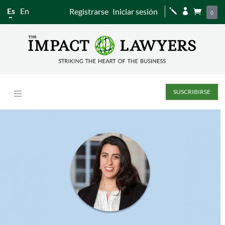
Es
En
Registrarse
Iniciar sesión
j


0
SUSCRIBIRSE