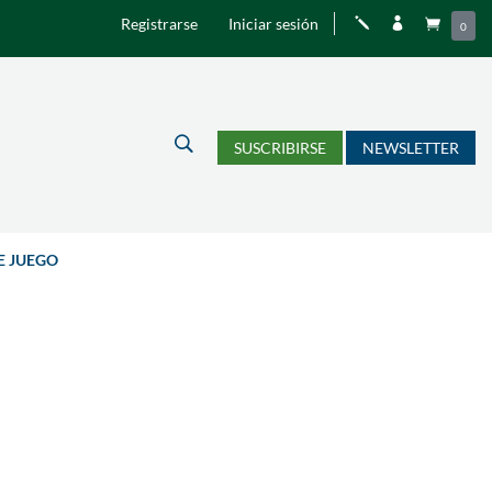
Registrarse
Iniciar sesión
j


0
U
SUSCRIBIRSE
NEWSLETTER
E JUEGO