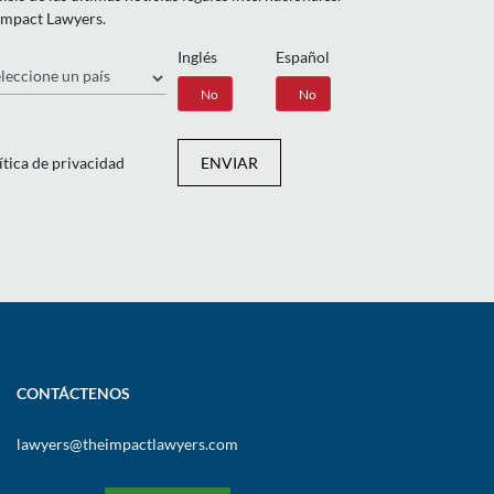
 Impact Lawyers.
Inglés
Español
ís
Sí
No
Sí
No
ítica de privacidad
ENVIAR
CONTÁCTENOS
lawyers@theimpactlawyers.com