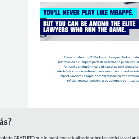
Derechos de autor© The Impact Lawyers. Todos los der
información o cualquier parte de la misma no puede copiar
forma ni por ningún medio ni descargarse ni almacenar
electrónica o sistema de recuperación sin el consentimient
Impact Lawyers. Las opiniones expresadas en este artículo 
reflejan necesariamente las posiciones o políticas d
ás?
letín GRATUITO que lo mantiene actualizado sobre las noticias y el anális