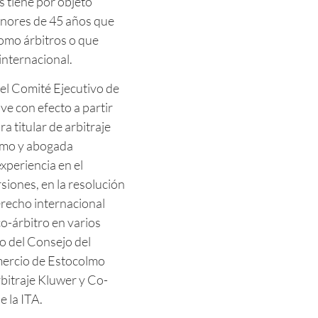
s tiene por objeto
menores de 45 años que
omo árbitros o que
internacional.
el Comité Ejecutivo de
ive con efecto a partir
a titular de arbitraje
olmo y abogada
xperiencia en el
rsiones, en la resolución
erecho internacional
co-árbitro en varios
ro del Consejo del
omercio de Estocolmo
rbitraje Kluwer y Co-
e la ITA.