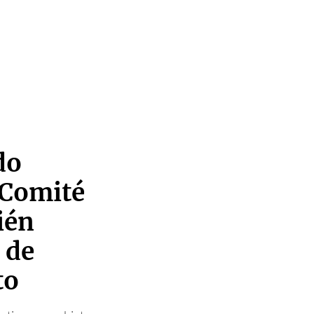
do
 Comité
ién
 de
to