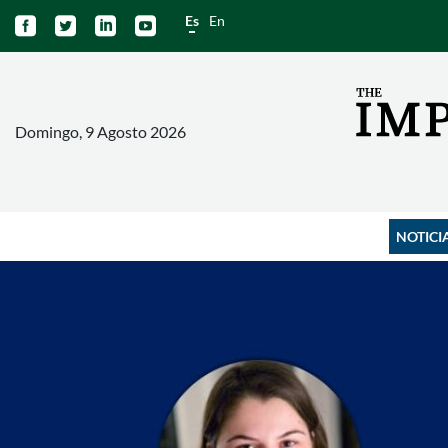
Es
En




Domingo, 9 Agosto 2026
NOTICI