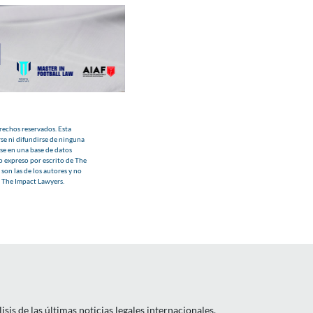
echos reservados. Esta
se ni difundirse de ninguna
se en una base de datos
o expreso por escrito de The
son las de los autores y no
e The Impact Lawyers.
is de las últimas noticias legales internacionales.