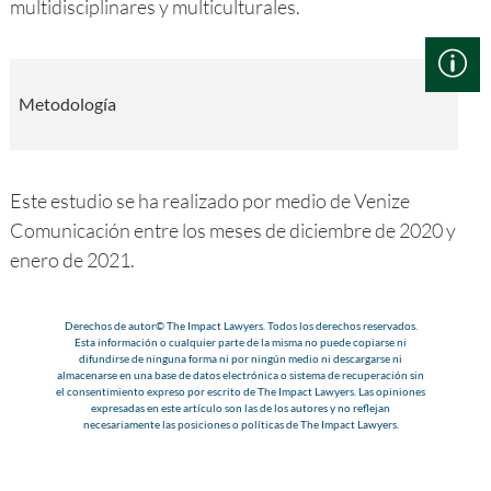
multidisciplinares y multiculturales.
Metodología
Este estudio se ha realizado por medio de Venize
Comunicación entre los meses de diciembre de 2020 y
enero de 2021.
Derechos de autor© The Impact Lawyers. Todos los derechos reservados.
Esta información o cualquier parte de la misma no puede copiarse ni
difundirse de ninguna forma ni por ningún medio ni descargarse ni
almacenarse en una base de datos electrónica o sistema de recuperación sin
el consentimiento expreso por escrito de The Impact Lawyers. Las opiniones
expresadas en este artículo son las de los autores y no reflejan
necesariamente las posiciones o políticas de The Impact Lawyers.