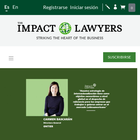
Es
En
Registrarse
Iniciar sesión
j


0
SUSCRIBIRSE