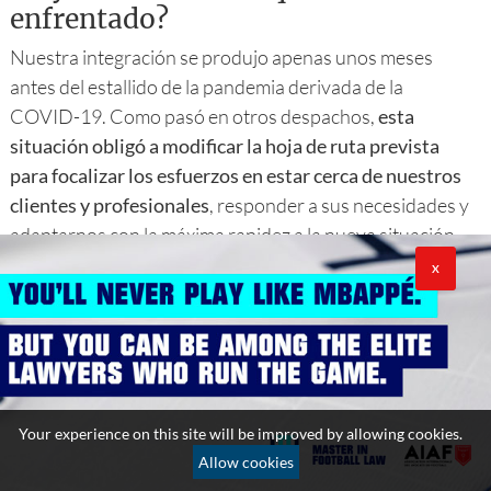
enfrentado?
Nuestra integración se produjo apenas unos meses
antes del estallido de la pandemia derivada de la
COVID-19. Como pasó en otros despachos,
esta
situación obligó a modificar la hoja de ruta prevista
para focalizar los esfuerzos en estar cerca de nuestros
clientes y profesionales
, responder a sus necesidades y
adaptarnos con la máxima rapidez a la nueva situación.
X
Dejando de lado esta excepcional situación, toda
integración supone la unión de dos engranajes y
la
necesidad de velar porque estos funcionen de la
mejor manera posible tanto para nuestros
profesionales como para nuestros clientes
. Si se tiene
en cuenta, además, el hecho de que la integración sea
Your experience on this site will be improved by allowing cookies.
con un despacho internacional, habrá que tener en
Allow cookies
cuenta una más que probable
diversidad organizativa,