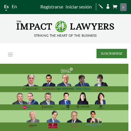
Es
En
Registrarse
Iniciar sesión
j


0
SUSCRIBIRSE