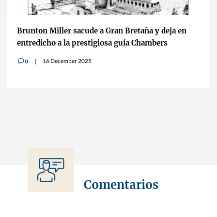
hecho viral: las reglas del ‘brainrot’
20 December 2025
0
v
 en
Comentarios