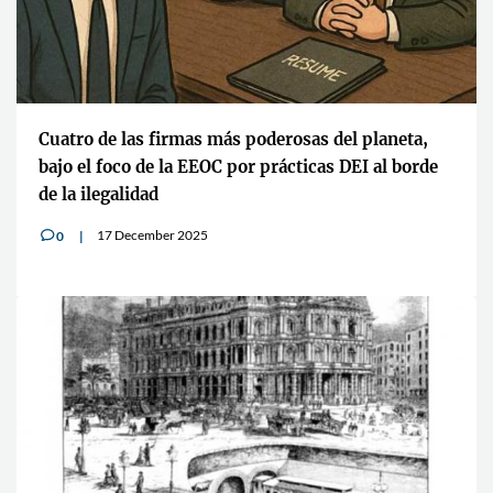
Beber cerveza a morro es muy peligroso
eta,
23 December 2025
0
v
borde
Por qué el meme de "tung tung tung sahur" se 