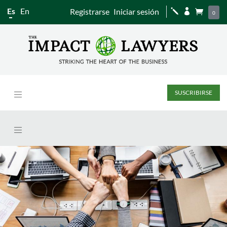
Es
En
Registrarse
Iniciar sesión
j


0
SUSCRIBIRSE