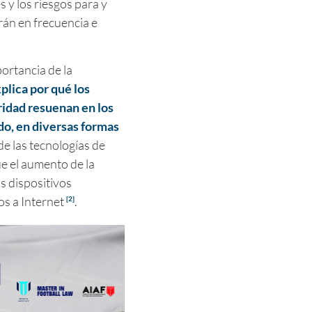
 y los riesgos para y
án en frecuencia e
portancia de la
plica por qué los
idad resuenan en los
o, en diversas formas
 de las tecnologías de
e el aumento de la
s dispositivos
os a Internet
.
[2]