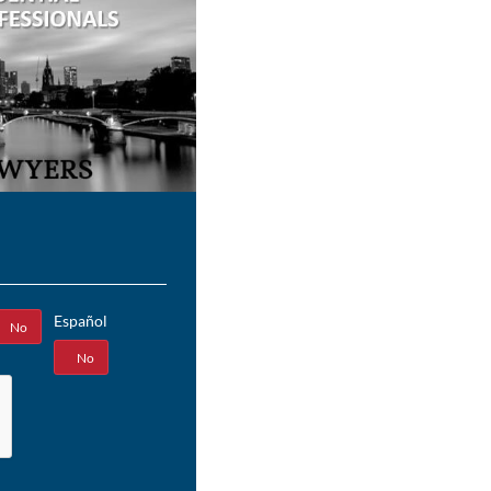
Español
No
Sí
No