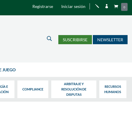
Registrarse
Iniciar sesión
j


0
U
SUSCRIBIRSE
NEWSLETTER
E JUEGO
ARBITRAJE Y
GÍA E
RECURSOS
COMPLIANCE
RESOLUCIÓN DE
ACIÓN
HUMANOS
DISPUTAS