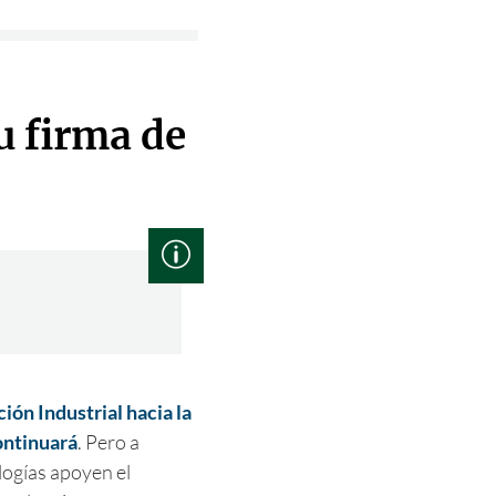
u firma de
ión Industrial hacia la
ontinuará
. Pero a
logías apoyen el