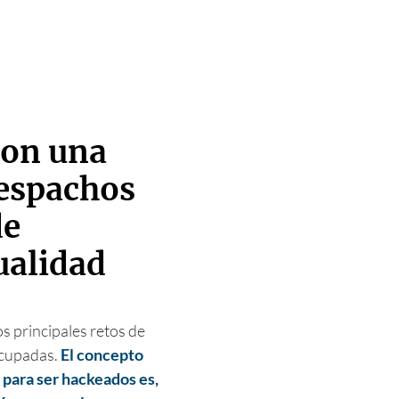
son una
despachos
de
tualidad
s principales retos de
ocupadas.
El concepto
para ser hackeados es,