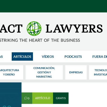
AS
ARTÍCULOS
VÍDEOS
PODCASTS
FUERA D
COMUNICACIÓN,
ARQUITECTURA
TECNOLO
GESTIÓN Y
EMPRESAS
Y DISEÑO
INVESTIG
MARKETING
ARTÍCULO
GRATIS
0
v