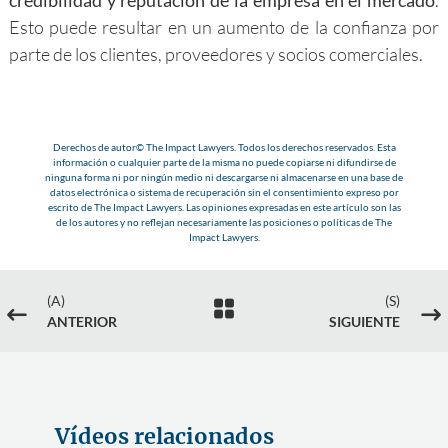
Esto puede resultar en un aumento de la confianza por
parte de los clientes, proveedores y socios comerciales.
Derechos de autor© The Impact Lawyers. Todos los derechos reservados. Esta
información o cualquier parte de la misma no puede copiarse ni difundirse de
ninguna forma ni por ningún medio ni descargarse ni almacenarse en una base de
datos electrónica o sistema de recuperación sin el consentimiento expreso por
escrito de The Impact Lawyers. Las opiniones expresadas en este artículo son las
de los autores y no reflejan necesariamente las posiciones o políticas de The
Impact Lawyers.
(A)
(S)

#
$
ANTERIOR
SIGUIENTE
Vídeos relacionados