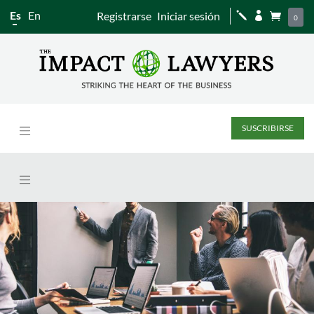
Es
En
Registrarse
Iniciar sesión
j


0
SUSCRIBIRSE