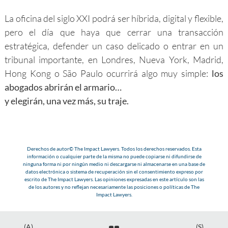
La oficina del siglo XXI podrá ser híbrida, digital y flexible,
pero el día que haya que cerrar una transacción
estratégica, defender un caso delicado o entrar en un
tribunal importante, en Londres, Nueva York, Madrid,
Hong Kong o São Paulo ocurrirá algo muy simple:
los
abogados abrirán el armario…
y elegirán, una vez más, su traje.
Derechos de autor© The Impact Lawyers. Todos los derechos reservados. Esta
información o cualquier parte de la misma no puede copiarse ni difundirse de
ninguna forma ni por ningún medio ni descargarse ni almacenarse en una base de
datos electrónica o sistema de recuperación sin el consentimiento expreso por
escrito de The Impact Lawyers. Las opiniones expresadas en este artículo son las
de los autores y no reflejan necesariamente las posiciones o políticas de The
Impact Lawyers.
(A)
(S)