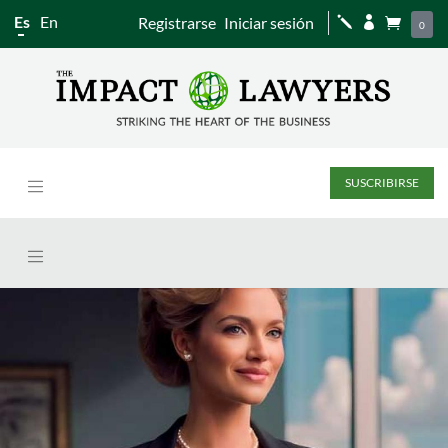
Es
En
Registrarse
Iniciar sesión
j


0
SUSCRIBIRSE