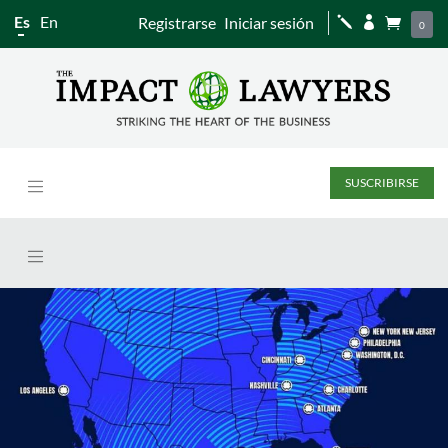
Es
En
Registrarse
Iniciar sesión
j


0
SUSCRIBIRSE