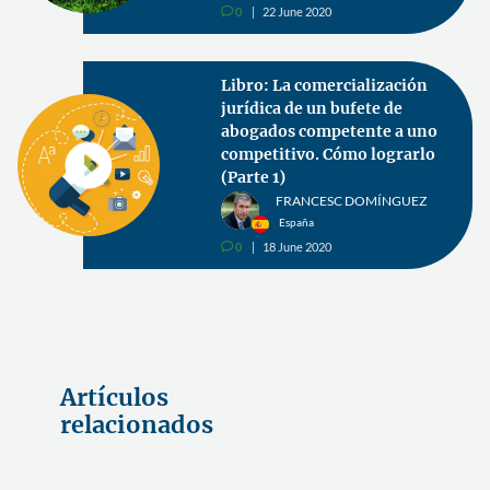
0
22 June 2020
v
Libro: La comercialización
jurídica de un bufete de
abogados competente a uno
competitivo. Cómo lograrlo
(Parte 1)
FRANCESC DOMÍNGUEZ
España
0
18 June 2020
v
Artículos
relacionados