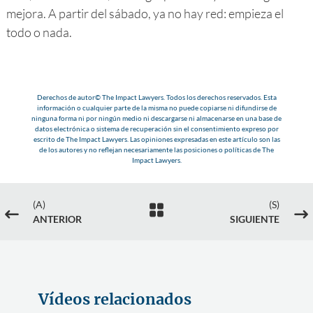
mejora. A partir del sábado, ya no hay red: empieza el
todo o nada.
Derechos de autor© The Impact Lawyers. Todos los derechos reservados. Esta
información o cualquier parte de la misma no puede copiarse ni difundirse de
ninguna forma ni por ningún medio ni descargarse ni almacenarse en una base de
datos electrónica o sistema de recuperación sin el consentimiento expreso por
escrito de The Impact Lawyers. Las opiniones expresadas en este artículo son las
de los autores y no reflejan necesariamente las posiciones o políticas de The
Impact Lawyers.
(A)
(S)

#
$
ANTERIOR
SIGUIENTE
Vídeos relacionados