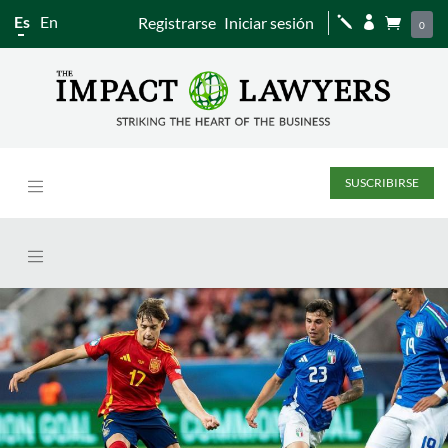
Es
En
Registrarse
Iniciar sesión
j


0
SUSCRIBIRSE