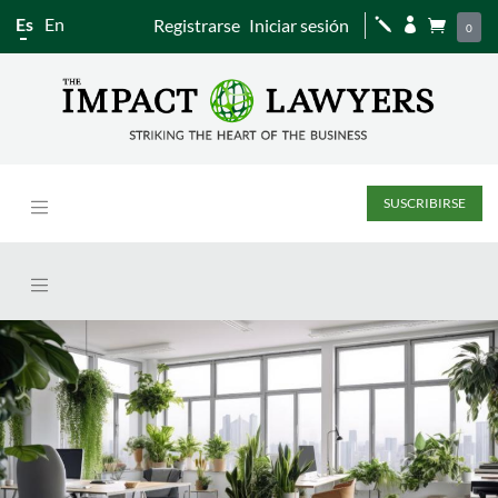
Es
En
Registrarse
Iniciar sesión
j


0
SUSCRIBIRSE