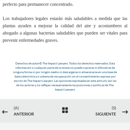
perfecto para permanecer concentrado.
Los trabajadores legales estarán más saludables a medida que las
plantas ayuden a mejorar la calidad del aire y acostumbren al
abogado a algunas bacterias saludables que pueden ser vitales para
prevenir enfermedades graves.
Derechos de autor© The Impact Lawyers. Todos los derechos reservados. Esta
información o cualquier parte de la misma no puede copiarse ni difundirse de
ninguna forma ni por ningún medio ni descargarse ni almacenarse en una base de
datos electrónica o sistema de recuperación sin el consentimiento expreso por
escrito de The Impact Lawyers. Las opiniones expresadas en este artículo son las
de los autores y no reflejan necesariamente las posiciones o políticas de The
Impact Lawyers.
(A)
(S)

#
$
ANTERIOR
SIGUIENTE