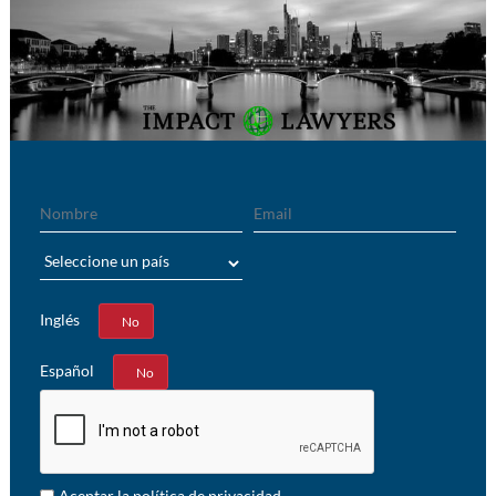
Nombre
Email
País
Inglés
Sí
No
Español
Sí
No
Aceptar la política de privacidad