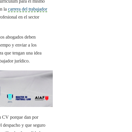
currículum para el mismo
en la
carrera del trabajador
ofesional en el sector
, los abogados deben
iempo y enviar a los
ara que tengan una idea
bajador jurídico.
su CV porque dan por
el despacho y que seguro