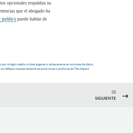
tos opcionales respaldan su
eriencias que el abogado ha
 jurídico
puede hablar de
i por ningún medio ni descargarse ni almacenarse en una base de datos
 no reflejan necesariamente las posiciones o políticas de The Impact
(S)
$
SIGUIENTE