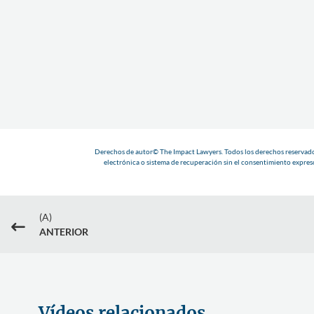
Derechos de autor© The Impact Lawyers. Todos los derechos reservados
electrónica o sistema de recuperación sin el consentimiento expreso
(A)
#
ANTERIOR
Vídeos relacionados