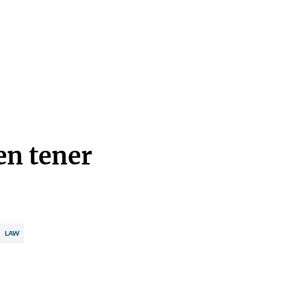
en tener
LAW