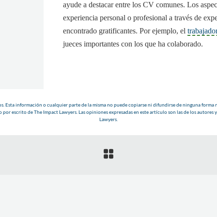
ayude a destacar entre los CV comunes. Los aspec
experiencia personal o profesional a través de exp
encontrado gratificantes. Por ejemplo, el
trabajador
jueces importantes con los que ha colaborado.
. Esta información o cualquier parte de la misma no puede copiarse ni difundirse de ninguna forma n
 por escrito de The Impact Lawyers. Las opiniones expresadas en este artículo son las de los autores y
Lawyers.
