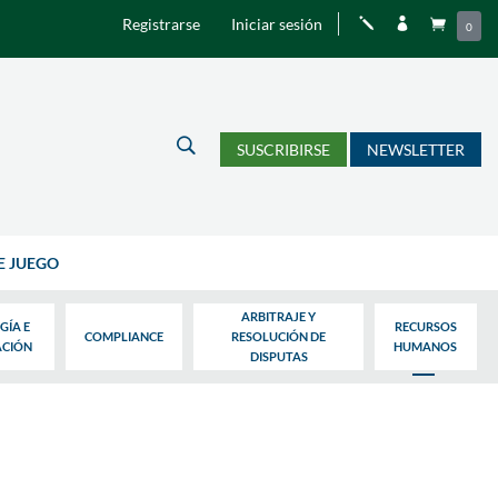
Registrarse
Iniciar sesión
j


0
U
SUSCRIBIRSE
NEWSLETTER
E JUEGO
ARBITRAJE Y
GÍA E
RECURSOS
COMPLIANCE
RESOLUCIÓN DE
ACIÓN
HUMANOS
DISPUTAS