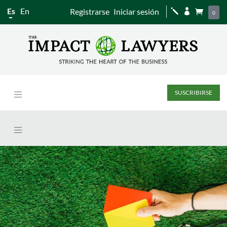
Es
En
Registrarse
Iniciar sesión
j


0
SUSCRIBIRSE