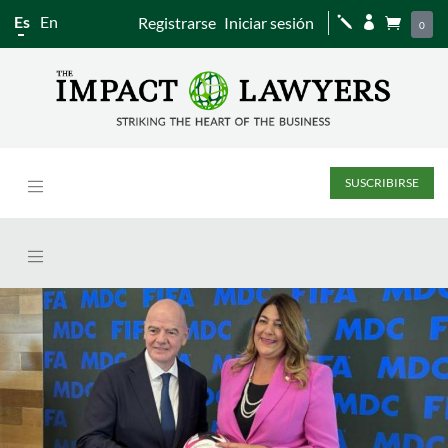
Es
En
Registrarse
Iniciar sesión
j


0
SUSCRIBIRSE