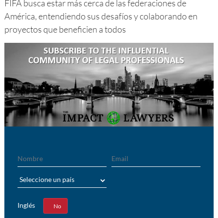
FIFA busca estar más cerca de las federaciones de
América, entendiendo sus desafíos y colaborando en
proyectos que beneficien a todos
Nombre
Email
País
Inglés
Sí
No