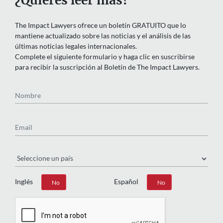
¿Quieres leer más?
The Impact Lawyers ofrece un boletín GRATUITO que lo
mantiene actualizado sobre las noticias y el análisis de las
últimas noticias legales internacionales.
Complete el siguiente formulario y haga clic en suscribirse
para recibir la suscripción al Boletín de The Impact Lawyers.
Nombre
Email
País
Inglés
Español
Sí
No
Sí
No