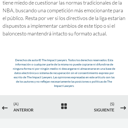
tiene miedo de cuestionar las normas tradicionales de la
NBA, buscando una competición más emocionante para
el público. Resta por ver si los directivos de la liga estarían
dispuestos a implementar cambios de este tipo o si el
baloncesto mantendrá intacto su formato actual.
Derechos de autor© The Impact Lawyers. Todos los derechos reservados. Esta
información o cualquier parte de la misma no puede copiarse ni difundirse de
ninguna forma ni por ningún medio ni descargarse ni almacenarse en una base de
datos electrónica o sistema de recuperación sin el consentimiento expreso por
escrito de The Impact Lawyers. Las opiniones expresadas en este artículo son las
de los autores y no reflejan necesariamente las posiciones o políticas de The
Impact Lawyers.
(A)
(S)

#
$
ANTERIOR
SIGUIENTE