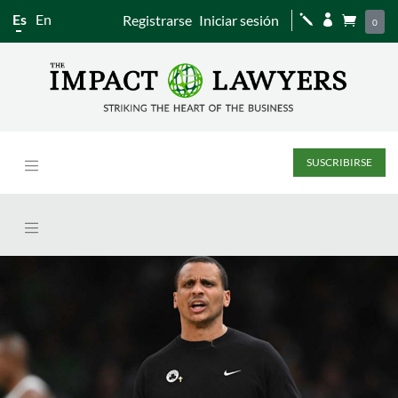
Es
En
Registrarse
Iniciar sesión
j


0
SUSCRIBIRSE