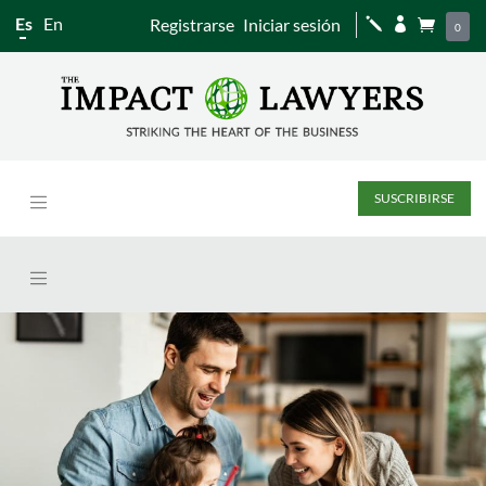
Es
En
Registrarse
Iniciar sesión
j


0
SUSCRIBIRSE