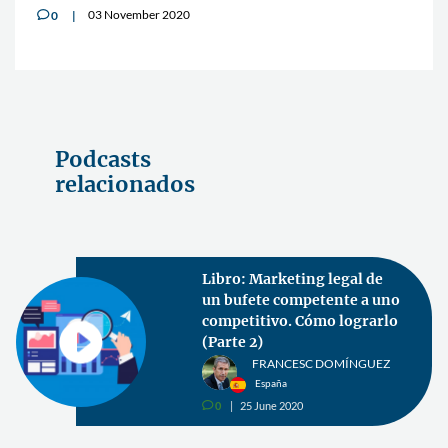
03 November 2020
0
v
Podcasts
relacionados
Libro: Marketing legal de
un bufete competente a uno
competitivo. Cómo lograrlo
(Parte 2)
FRANCESC DOMÍNGUEZ
España
0
25 June 2020
v