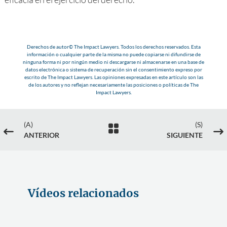
Derechos de autor© The Impact Lawyers. Todos los derechos reservados. Esta
información o cualquier parte de la misma no puede copiarse ni difundirse de
ninguna forma ni por ningún medio ni descargarse ni almacenarse en una base de
datos electrónica o sistema de recuperación sin el consentimiento expreso por
escrito de The Impact Lawyers. Las opiniones expresadas en este artículo son las
de los autores y no reflejan necesariamente las posiciones o políticas de The
Impact Lawyers.
(A)
(S)

#
$
ANTERIOR
SIGUIENTE
Vídeos relacionados