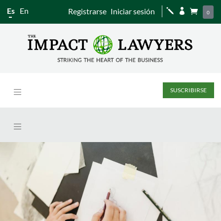
Es
En
Registrarse
Iniciar sesión
j


0
SUSCRIBIRSE