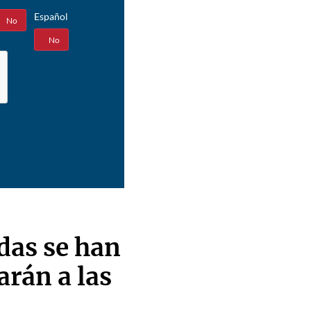
Español
No
Sí
No
das se han
arán a las