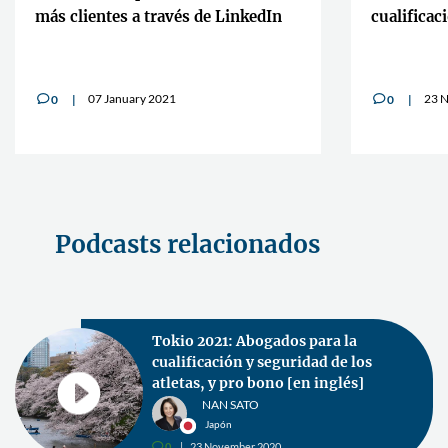
más clientes a través de LinkedIn
cualificac
atletas, y
07 January 2021
23 
0
0
v
v
Podcasts relacionados
Libro: Marketing legal de un
bufete competente a uno
competitivo. Cómo lograrlo (Parte
2)
FRANCESC DOMÍNGUEZ
España