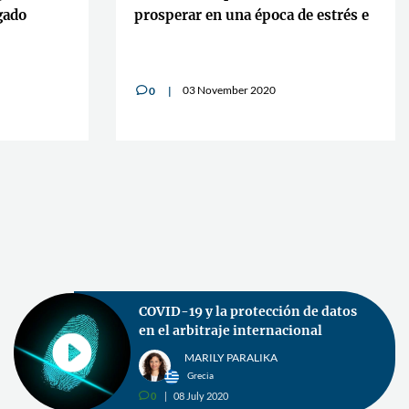
gado
prosperar en una época de estrés e
incertidumbre: Consejos para
abogados"
03 November 2020
0
v
Libro: La comercialización jurídica
de un bufete de abogados
competente a uno competitivo.
Cómo lograrlo (Parte 1)
FRANCESC DOMÍNGUEZ
España