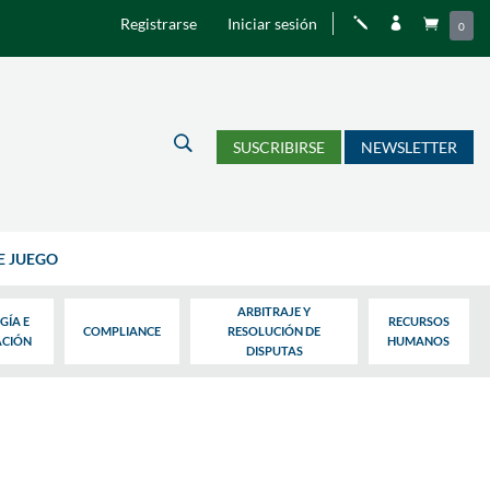
Registrarse
Iniciar sesión
j


0
U
SUSCRIBIRSE
NEWSLETTER
E JUEGO
ARBITRAJE Y
GÍA E
RECURSOS
COMPLIANCE
RESOLUCIÓN DE
ACIÓN
HUMANOS
DISPUTAS