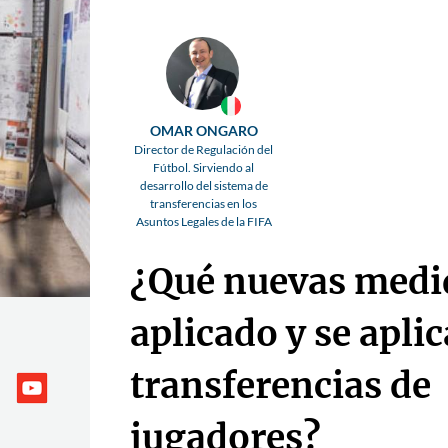
OMAR ONGARO
Director de Regulación del
Fútbol. Sirviendo al
desarrollo del sistema de
transferencias en los
Asuntos Legales de la FIFA
¿Qué nuevas medi
aplicado y se aplic
transferencias de
jugadores?