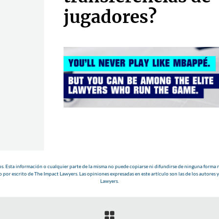
jugadores?
. Esta información o cualquier parte de la misma no puede copiarse ni difundirse de ninguna forma n
 por escrito de The Impact Lawyers. Las opiniones expresadas en este artículo son las de los autores y
Lawyers.
