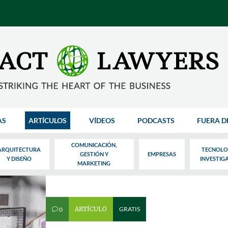
AS
ARTÍCULOS
VÍDEOS
PODCASTS
FUERA D
COMUNICACIÓN,
ARQUITECTURA
TECNOLO
GESTIÓN Y
EMPRESAS
Y DISEÑO
INVESTIG
MARKETING
ARTÍCULO
GRATIS
0
v