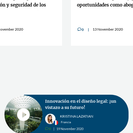
ión y seguridad de los
oportunidades como abo
 pro bono [en inglés]
November 2020
13 November 2020
0
v
Introducción del trabajo
telemático: Desafíos de la
protección de datos durante el
COVID-19
FRANZISKA NEUGEBAUER
Alemania