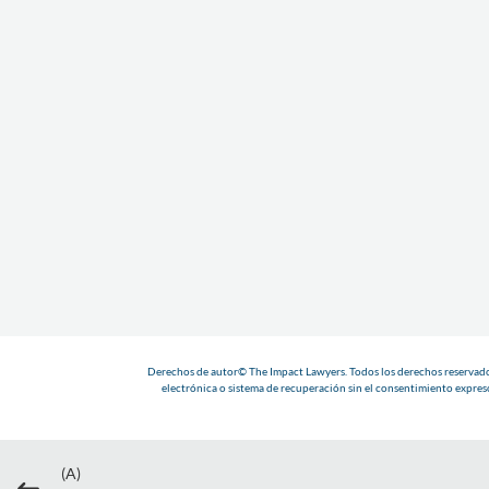
Derechos de autor© The Impact Lawyers. Todos los derechos reservados
electrónica o sistema de recuperación sin el consentimiento expreso
(A)