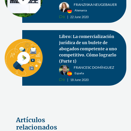
FRANZISKA NEUGEBAUER
Alemania
0
22 June 2020
v
Libro: La comercialización
jurídica de un bufete de
abogados competente a uno
competitivo. Cómo lograrlo
(Parte 1)
FRANCESC DOMÍNGUEZ
España
0
18 June 2020
v
Artículos
relacionados