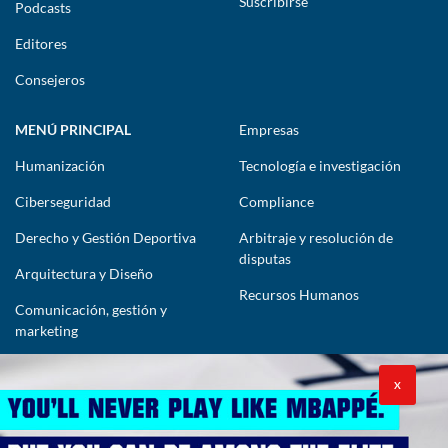
Suscribirse
Podcasts
Editores
Consejeros
MENÚ PRINCIPAL
Empresas
Humanización
Tecnología e investigación
Ciberseguridad
Compliance
Derecho y Gestión Deportiva
Arbitraje y resolución de
disputas
Arquitectura y Diseño
Recursos Humanos
Comunicación, gestión y
marketing
CONTÁCTENOS
X
lawyers@theimpactlawyers.com
SUSCRIBIRSE