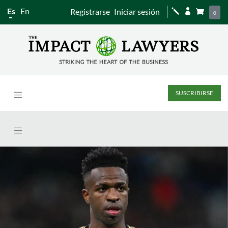
Es
En
Registrarse
Iniciar sesión
j


0
SUSCRIBIRSE