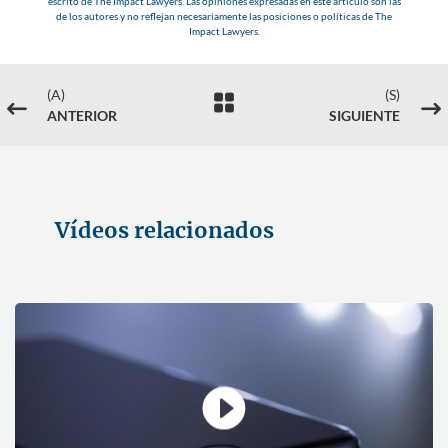
escrito de The Impact Lawyers. Las opiniones expresadas en este artículo son las
de los autores y no reflejan necesariamente las posiciones o políticas de The
Impact Lawyers.
(A)
(S)

#
$
ANTERIOR
SIGUIENTE
Vídeos relacionados