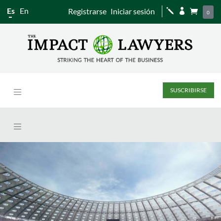
Es
En
Registrarse
Iniciar sesión
j


0
SUSCRIBIRSE