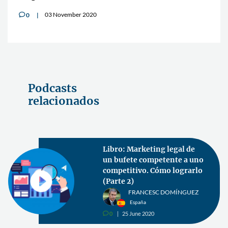
03 November 2020
0
v
Podcasts
relacionados
Libro: Marketing legal de
un bufete competente a uno
competitivo. Cómo lograrlo
(Parte 2)
FRANCESC DOMÍNGUEZ
España
0
25 June 2020
v