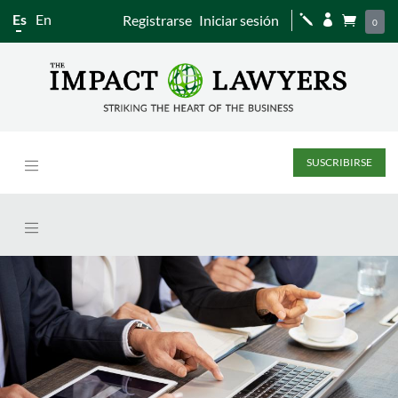
Es
En
Registrarse
Iniciar sesión
j


0
SUSCRIBIRSE