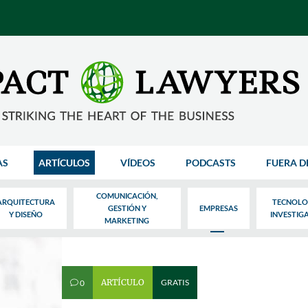
AS
ARTÍCULOS
VÍDEOS
PODCASTS
FUERA D
COMUNICACIÓN,
ARQUITECTURA
TECNOLO
GESTIÓN Y
EMPRESAS
Y DISEÑO
INVESTIG
MARKETING
ARTÍCULO
GRATIS
0
v