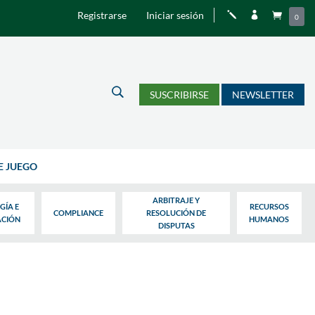
Registrarse
Iniciar sesión
j


0
U
SUSCRIBIRSE
NEWSLETTER
E JUEGO
ARBITRAJE Y
GÍA E
RECURSOS
COMPLIANCE
RESOLUCIÓN DE
ACIÓN
HUMANOS
DISPUTAS