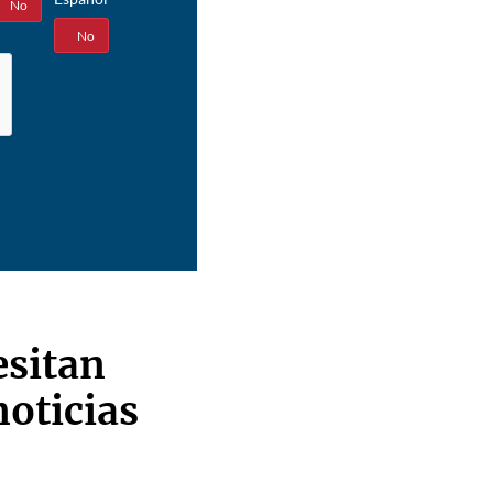
No
Sí
No
esitan
noticias