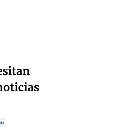
esitan
noticias
TEM