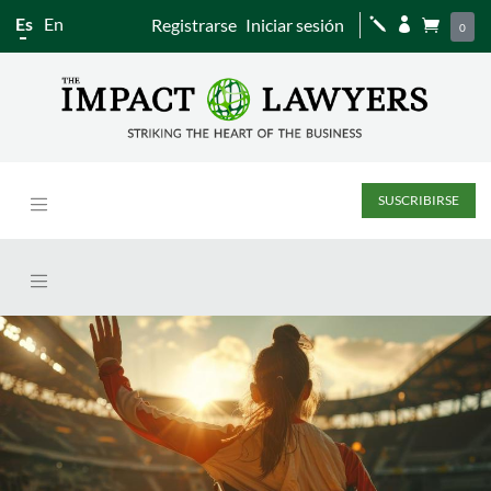
Es
En
Registrarse
Iniciar sesión
j


0
SUSCRIBIRSE