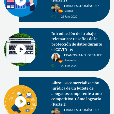
(Parte 2)
FRANCESC DOMÍNGUEZ
España
0
25 June 2020
v
Introducción del trabajo
telemático: Desafíos de la
protección de datos durante
el COVID-19
FRANZISKA NEUGEBAUER
Alemania
0
22 June 2020
v
Libro: La comercialización
jurídica de un bufete de
abogados competente a uno
competitivo. Cómo lograrlo
(Parte 1)
FRANCESC DOMÍNGUEZ