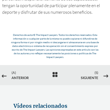
tengan la oportunidad de participar plenamente en el
deporte y disfrutar de sus numerosos beneficios.
Derechos de autor© The Impact Lawyers. Todos los derechos reservados. Esta
información o cualquier parte de la misma no puede copiarse ni difundirse de
ninguna forma ni por ningún medio ni descargarse ni almacenarse en una base de
datos electrónica o sistema de recuperación sin el consentimiento expreso por
escrito de The Impact Lawyers. Las opiniones expresadas en este artículo son las
de los autores y no reflejan necesariamente las posiciones o políticas de The
Impact Lawyers.
(A)
(S)

#
$
ANTERIOR
SIGUIENTE
Vídeos relacionados