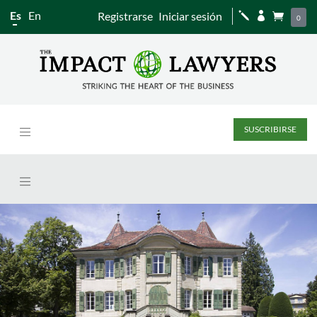
Es
En
Registrarse
Iniciar sesión
j


0
SUSCRIBIRSE