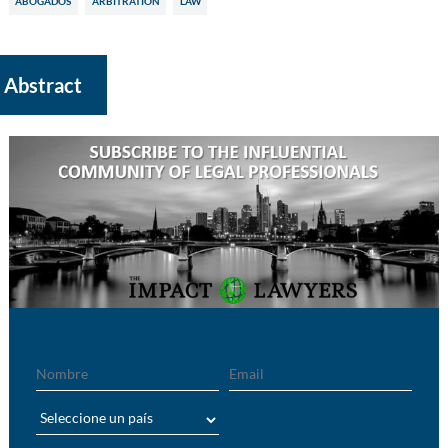
ABOGADOS
ARBITRATION
LAW
Abstract
Nombre
Email
País