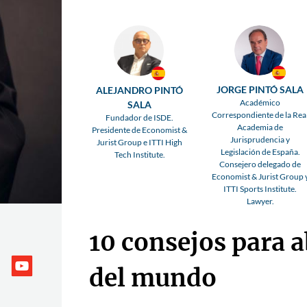
JORGE PINTÓ SALA
ALEJANDRO PINTÓ
Académico
SALA
Correspondiente de la Rea
Fundador de ISDE.
Academia de
Presidente de Economist &
Jurisprudencia y
Jurist Group e ITTI High
Legislación de España.
Tech Institute.
Consejero delegado de
Economist & Jurist Group 
ITTI Sports Institute.
Lawyer.
10 consejos para 
del mundo