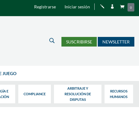
Registrarse
Iniciar sesión
j


0
U
SUSCRIBIRSE
NEWSLETTER
E JUEGO
ARBITRAJE Y
GÍA E
RECURSOS
COMPLIANCE
RESOLUCIÓN DE
ACIÓN
HUMANOS
DISPUTAS