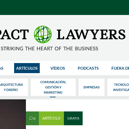
AS
ARTÍCULOS
VÍDEOS
PODCASTS
FUERA D
COMUNICACIÓN,
ARQUITECTURA
TECNOLO
GESTIÓN Y
EMPRESAS
Y DISEÑO
INVESTIG
MARKETING
ARTÍCULO
GRATIS
0
v