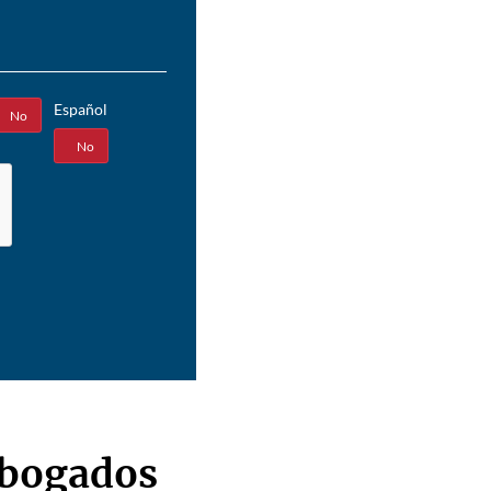
Español
No
Sí
No
abogados