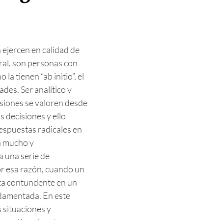
a ejercen en calidad de
ral, son personas con
 la tienen “ab initio”, el
ades. Ser analítico y
isiones se valoren desde
s decisiones y ello
espuestas radicales en
en mucho y
a una serie de
or esa razón, cuando un
sta contundente en un
ndamentada. En este
 situaciones y